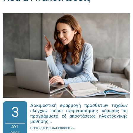
Δοκιμαστική εφαρμογή πρόσθετων τυχαίων
3
ελέγχων μέσω ενεργοποίησης κάμερας σε
προγράμματα εξ αποστάσεως ηλεκτρονικής
μάθησης...
ΑΥΓ
ΠΕΡΙΣΣΌΤΕΡΕΣ ΠΛΗΡΟΦΟΡΊΕΣ