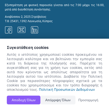
Εξυπηρέτηση με φυσική παρουσία γίνεται από τις 7:00 μέχρι τις 16:00,
μετά από διευθέτηση συνάντησης.
Αναβύσσου 2, 2025 Στρόβολος
Τ.Θ. 25431, 1392 Λευκωσία, Κύπρος
Γραφεία ΑνΑΔ
Συγκατάθεση cookies
Αυτός ο ιστότοπος χρησιμοποιεί cookies προκειμένου να
λειτουργέι καλύτερα και να βελτιώνει την εμπειρία σας
κατά τη διάρκεια της πλοήγησής σας. Παρέχετε τη
×
συγκατάθεσή σας για τη χρήση των cookies, εκτός από
👋 Καλώς ήρθες! Είμαι η Νόησις.
αυτά που κρίνονται ως απολύτως απαραίτητα για τη
Πες μου πώς μπορώ να σε βοηθήσω
λειτουργία αυτού του ιστότοπου. Διαβάστε την Πολιτική
Cookie για περισσότερες πληροφορίες σχετικά με τα
σήμερα.
cookies που χρησιμοποιούμε και τον τρόπο διαγραφής ή
αποκλεισμού τους.
Πολιτική Προσωπικών Δεδομένων
Η Ιστοσελίδα ΑνΑΔ είναι πλήρως συμβατή με τις νεότερες εκδόσεις, Google Chrome, Mozilla Firefox,
Αποδοχή Όλων
Απόρριψη Όλων
Προσαρμογή
Apple Safari καθώς και Internet Explorer.
ΑνΑΔ - Αρχή Ανάπτυξης Ανθρώπινου Δυναμικού © Πνευματικά δικαιώματα 2026