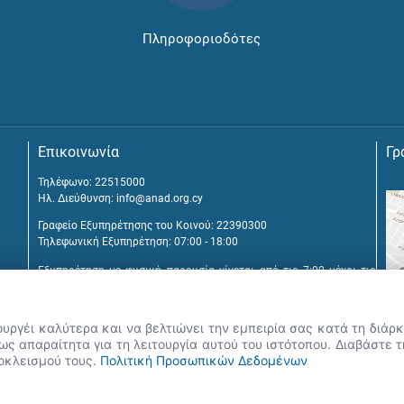
Πληροφοριοδότες
Επικοινωνία
Γρ
Τηλέφωνο: 22515000
Ηλ. Διεύθυνση:
info@anad.org.cy
Γραφείο Εξυπηρέτησης του Κοινού: 22390300
Τηλεφωνική Εξυπηρέτηση: 07:00 - 18:00
Εξυπηρέτηση με φυσική παρουσία γίνεται από τις 7:00 μέχρι τις
16:00, μετά από διευθέτηση συνάντησης.
Αναβύσσου 2, 2025 Στρόβολος
ουργέι καλύτερα και να βελτιώνει την εμπειρία σας κατά τη διά
Τ.Θ. 25431, 1392 Λευκωσία, Κύπρος
ς απαραίτητα για τη λειτουργία αυτού του ιστότοπου. Διαβάστε 
ποκλεισμού τους.
Πολιτική Προσωπικών Δεδομένων