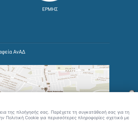
ΕΡΜΗΣ
αφεία ΑνΑΔ
×
👋 Καλώς ήρθες! Είμαι η Νόησις.
Πες μου πώς μπορώ να σε βοηθήσω
ρκεια της πλοήγησής σας. Παρέχετε τη συγκατάθεσή σας για τη
σήμερα.
την Πολιτική Cookie για περισσότερες πληροφορίες σχετικά με