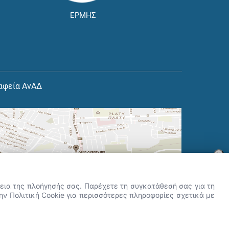
ΕΡΜΗΣ
αφεία ΑνΑΔ
×
👋 Καλώς ήρθες! Είμαι η Νόησις.
Πες μου πώς μπορώ να σε βοηθήσω
ρκεια της πλοήγησής σας. Παρέχετε τη συγκατάθεσή σας για τη
σήμερα.
την Πολιτική Cookie για περισσότερες πληροφορίες σχετικά με