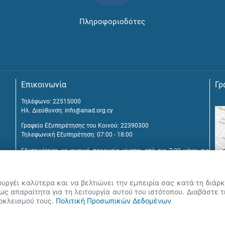
Πληροφοριοδότες
Επικοινωνία
Γρ
Τηλέφωνο: 22515000
Ηλ. Διεύθυνση:
info@anad.org.cy
Γραφείο Εξυπηρέτησης του Κοινού: 22390300
Τηλεφωνική Εξυπηρέτηση: 07:00 - 18:00
Εξυπηρέτηση με φυσική παρουσία γίνεται από τις 7:00 μέχρι τις
16:00, μετά από διευθέτηση συνάντησης.
Αναβύσσου 2, 2025 Στρόβολος
ουργέι καλύτερα και να βελτιώνει την εμπειρία σας κατά τη διά
Τ.Θ. 25431, 1392 Λευκωσία, Κύπρος
ς απαραίτητα για τη λειτουργία αυτού του ιστότοπου. Διαβάστε 
ποκλεισμού τους.
Πολιτική Προσωπικών Δεδομένων