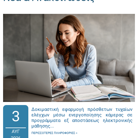
Δοκιμαστική εφαρμογή πρόσθετων τυχαίων
3
ελέγχων μέσω ενεργοποίησης κάμερας σε
προγράμματα εξ αποστάσεως ηλεκτρονικής
μάθησης...
ΑΥΓ
ΠΕΡΙΣΣΌΤΕΡΕΣ ΠΛΗΡΟΦΟΡΊΕΣ