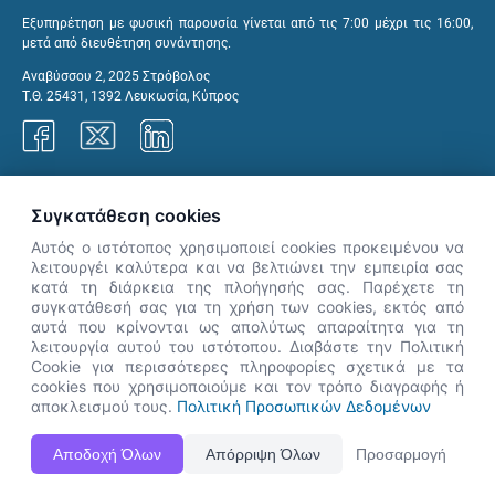
Εξυπηρέτηση με φυσική παρουσία γίνεται από τις 7:00 μέχρι τις 16:00,
μετά από διευθέτηση συνάντησης.
Αναβύσσου 2, 2025 Στρόβολος
Τ.Θ. 25431, 1392 Λευκωσία, Κύπρος
Γραφεία ΑνΑΔ
Συγκατάθεση cookies
Αυτός ο ιστότοπος χρησιμοποιεί cookies προκειμένου να
λειτουργέι καλύτερα και να βελτιώνει την εμπειρία σας
κατά τη διάρκεια της πλοήγησής σας. Παρέχετε τη
×
συγκατάθεσή σας για τη χρήση των cookies, εκτός από
👋 Καλώς ήρθες! Είμαι η Νόησις.
αυτά που κρίνονται ως απολύτως απαραίτητα για τη
Πες μου πώς μπορώ να σε βοηθήσω
λειτουργία αυτού του ιστότοπου. Διαβάστε την Πολιτική
Cookie για περισσότερες πληροφορίες σχετικά με τα
σήμερα.
cookies που χρησιμοποιούμε και τον τρόπο διαγραφής ή
αποκλεισμού τους.
Πολιτική Προσωπικών Δεδομένων
Η Ιστοσελίδα ΑνΑΔ είναι πλήρως συμβατή με τις νεότερες εκδόσεις, Google Chrome, Mozilla Firefox,
Αποδοχή Όλων
Απόρριψη Όλων
Προσαρμογή
Apple Safari καθώς και Internet Explorer.
ΑνΑΔ - Αρχή Ανάπτυξης Ανθρώπινου Δυναμικού © Πνευματικά δικαιώματα 2026