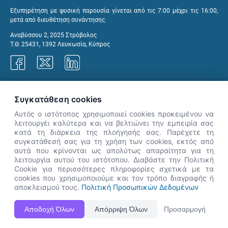
Εξυπηρέτηση με φυσική παρουσία γίνεται από τις 7:00 μέχρι τις 16:00,
μετά από διευθέτηση συνάντησης.
Αναβύσσου 2, 2025 Στρόβολος
Τ.Θ. 25431, 1392 Λευκωσία, Κύπρος
Γραφεία ΑνΑΔ
Συγκατάθεση cookies
Αυτός ο ιστότοπος χρησιμοποιεί cookies προκειμένου να
λειτουργέι καλύτερα και να βελτιώνει την εμπειρία σας
κατά τη διάρκεια της πλοήγησής σας. Παρέχετε τη
×
συγκατάθεσή σας για τη χρήση των cookies, εκτός από
👋 Καλώς ήρθες! Είμαι η Νόησις.
αυτά που κρίνονται ως απολύτως απαραίτητα για τη
Πες μου πώς μπορώ να σε βοηθήσω
λειτουργία αυτού του ιστότοπου. Διαβάστε την Πολιτική
Cookie για περισσότερες πληροφορίες σχετικά με τα
σήμερα.
cookies που χρησιμοποιούμε και τον τρόπο διαγραφής ή
αποκλεισμού τους.
Πολιτική Προσωπικών Δεδομένων
Η Ιστοσελίδα ΑνΑΔ είναι πλήρως συμβατή με τις νεότερες εκδόσεις, Google Chrome, Mozilla Firefox,
Αποδοχή Όλων
Απόρριψη Όλων
Προσαρμογή
Apple Safari καθώς και Internet Explorer.
ΑνΑΔ - Αρχή Ανάπτυξης Ανθρώπινου Δυναμικού © Πνευματικά δικαιώματα 2026