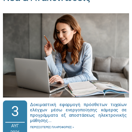
Δοκιμαστική εφαρμογή πρόσθετων τυχαίων
3
ελέγχων μέσω ενεργοποίησης κάμερας σε
προγράμματα εξ αποστάσεως ηλεκτρονικής
μάθησης...
ΑΥΓ
ΠΕΡΙΣΣΌΤΕΡΕΣ ΠΛΗΡΟΦΟΡΊΕΣ