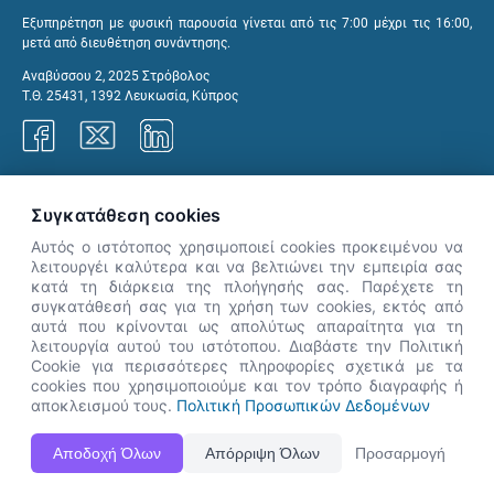
Εξυπηρέτηση με φυσική παρουσία γίνεται από τις 7:00 μέχρι τις 16:00,
μετά από διευθέτηση συνάντησης.
Αναβύσσου 2, 2025 Στρόβολος
Τ.Θ. 25431, 1392 Λευκωσία, Κύπρος
Γραφεία ΑνΑΔ
Συγκατάθεση cookies
Αυτός ο ιστότοπος χρησιμοποιεί cookies προκειμένου να
λειτουργέι καλύτερα και να βελτιώνει την εμπειρία σας
κατά τη διάρκεια της πλοήγησής σας. Παρέχετε τη
×
συγκατάθεσή σας για τη χρήση των cookies, εκτός από
👋 Καλώς ήρθες! Είμαι η Νόησις.
αυτά που κρίνονται ως απολύτως απαραίτητα για τη
Πες μου πώς μπορώ να σε βοηθήσω
λειτουργία αυτού του ιστότοπου. Διαβάστε την Πολιτική
Cookie για περισσότερες πληροφορίες σχετικά με τα
σήμερα.
cookies που χρησιμοποιούμε και τον τρόπο διαγραφής ή
αποκλεισμού τους.
Πολιτική Προσωπικών Δεδομένων
Η Ιστοσελίδα ΑνΑΔ είναι πλήρως συμβατή με τις νεότερες εκδόσεις, Google Chrome, Mozilla Firefox,
Αποδοχή Όλων
Απόρριψη Όλων
Προσαρμογή
Apple Safari καθώς και Internet Explorer.
ΑνΑΔ - Αρχή Ανάπτυξης Ανθρώπινου Δυναμικού © Πνευματικά δικαιώματα 2026