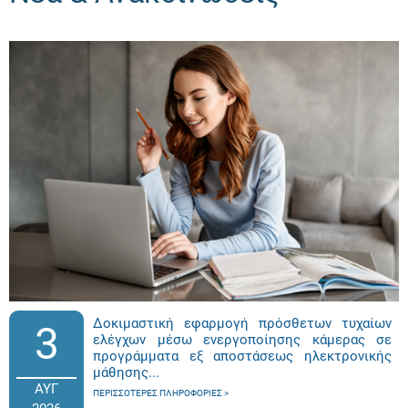
Δοκιμαστική εφαρμογή πρόσθετων τυχαίων
3
ελέγχων μέσω ενεργοποίησης κάμερας σε
προγράμματα εξ αποστάσεως ηλεκτρονικής
μάθησης...
ΑΥΓ
ΠΕΡΙΣΣΌΤΕΡΕΣ ΠΛΗΡΟΦΟΡΊΕΣ