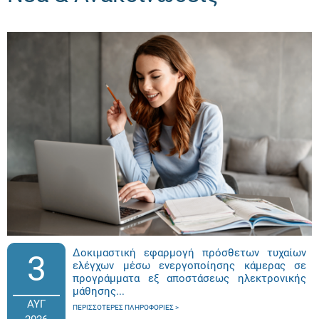
Δοκιμαστική εφαρμογή πρόσθετων τυχαίων
3
ελέγχων μέσω ενεργοποίησης κάμερας σε
προγράμματα εξ αποστάσεως ηλεκτρονικής
μάθησης...
ΑΥΓ
ΠΕΡΙΣΣΌΤΕΡΕΣ ΠΛΗΡΟΦΟΡΊΕΣ