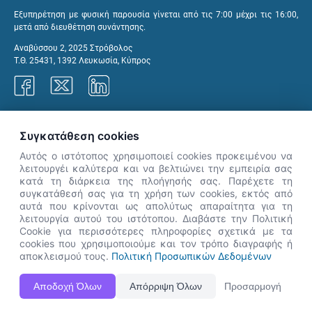
Εξυπηρέτηση με φυσική παρουσία γίνεται από τις 7:00 μέχρι τις 16:00,
μετά από διευθέτηση συνάντησης.
Αναβύσσου 2, 2025 Στρόβολος
Τ.Θ. 25431, 1392 Λευκωσία, Κύπρος
Γραφεία ΑνΑΔ
Συγκατάθεση cookies
Αυτός ο ιστότοπος χρησιμοποιεί cookies προκειμένου να
λειτουργέι καλύτερα και να βελτιώνει την εμπειρία σας
κατά τη διάρκεια της πλοήγησής σας. Παρέχετε τη
×
συγκατάθεσή σας για τη χρήση των cookies, εκτός από
👋 Καλώς ήρθες! Είμαι η Νόησις.
αυτά που κρίνονται ως απολύτως απαραίτητα για τη
Πες μου πώς μπορώ να σε βοηθήσω
λειτουργία αυτού του ιστότοπου. Διαβάστε την Πολιτική
Cookie για περισσότερες πληροφορίες σχετικά με τα
σήμερα.
cookies που χρησιμοποιούμε και τον τρόπο διαγραφής ή
αποκλεισμού τους.
Πολιτική Προσωπικών Δεδομένων
Η Ιστοσελίδα ΑνΑΔ είναι πλήρως συμβατή με τις νεότερες εκδόσεις, Google Chrome, Mozilla Firefox,
Αποδοχή Όλων
Απόρριψη Όλων
Προσαρμογή
Apple Safari καθώς και Internet Explorer.
ΑνΑΔ - Αρχή Ανάπτυξης Ανθρώπινου Δυναμικού © Πνευματικά δικαιώματα 2026