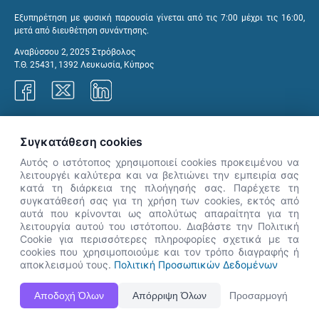
Εξυπηρέτηση με φυσική παρουσία γίνεται από τις 7:00 μέχρι τις 16:00,
μετά από διευθέτηση συνάντησης.
Αναβύσσου 2, 2025 Στρόβολος
Τ.Θ. 25431, 1392 Λευκωσία, Κύπρος
Γραφεία ΑνΑΔ
Συγκατάθεση cookies
Αυτός ο ιστότοπος χρησιμοποιεί cookies προκειμένου να
λειτουργέι καλύτερα και να βελτιώνει την εμπειρία σας
κατά τη διάρκεια της πλοήγησής σας. Παρέχετε τη
×
συγκατάθεσή σας για τη χρήση των cookies, εκτός από
👋 Καλώς ήρθες! Είμαι η Νόησις.
αυτά που κρίνονται ως απολύτως απαραίτητα για τη
Πες μου πώς μπορώ να σε βοηθήσω
λειτουργία αυτού του ιστότοπου. Διαβάστε την Πολιτική
Cookie για περισσότερες πληροφορίες σχετικά με τα
σήμερα.
cookies που χρησιμοποιούμε και τον τρόπο διαγραφής ή
αποκλεισμού τους.
Πολιτική Προσωπικών Δεδομένων
Η Ιστοσελίδα ΑνΑΔ είναι πλήρως συμβατή με τις νεότερες εκδόσεις, Google Chrome, Mozilla Firefox,
Αποδοχή Όλων
Απόρριψη Όλων
Προσαρμογή
Apple Safari καθώς και Internet Explorer.
ΑνΑΔ - Αρχή Ανάπτυξης Ανθρώπινου Δυναμικού © Πνευματικά δικαιώματα 2026