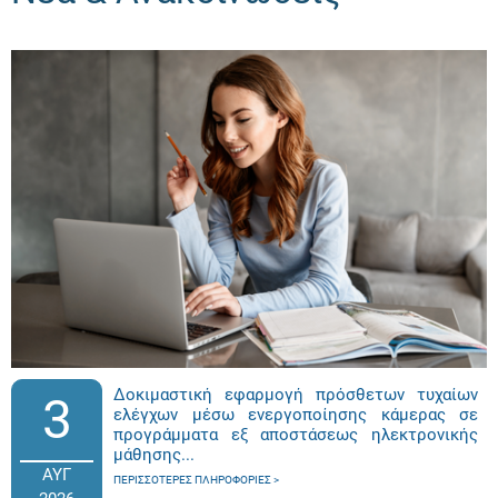
Δοκιμαστική εφαρμογή πρόσθετων τυχαίων
3
ελέγχων μέσω ενεργοποίησης κάμερας σε
προγράμματα εξ αποστάσεως ηλεκτρονικής
μάθησης...
ΑΥΓ
ΠΕΡΙΣΣΌΤΕΡΕΣ ΠΛΗΡΟΦΟΡΊΕΣ