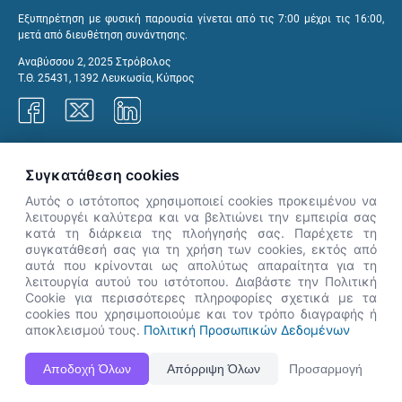
Εξυπηρέτηση με φυσική παρουσία γίνεται από τις 7:00 μέχρι τις 16:00,
μετά από διευθέτηση συνάντησης.
Αναβύσσου 2, 2025 Στρόβολος
Τ.Θ. 25431, 1392 Λευκωσία, Κύπρος
Γραφεία ΑνΑΔ
Συγκατάθεση cookies
Αυτός ο ιστότοπος χρησιμοποιεί cookies προκειμένου να
λειτουργέι καλύτερα και να βελτιώνει την εμπειρία σας
κατά τη διάρκεια της πλοήγησής σας. Παρέχετε τη
×
συγκατάθεσή σας για τη χρήση των cookies, εκτός από
👋 Καλώς ήρθες! Είμαι η Νόησις.
αυτά που κρίνονται ως απολύτως απαραίτητα για τη
Πες μου πώς μπορώ να σε βοηθήσω
λειτουργία αυτού του ιστότοπου. Διαβάστε την Πολιτική
Cookie για περισσότερες πληροφορίες σχετικά με τα
σήμερα.
cookies που χρησιμοποιούμε και τον τρόπο διαγραφής ή
αποκλεισμού τους.
Πολιτική Προσωπικών Δεδομένων
Η Ιστοσελίδα ΑνΑΔ είναι πλήρως συμβατή με τις νεότερες εκδόσεις, Google Chrome, Mozilla Firefox,
Αποδοχή Όλων
Απόρριψη Όλων
Προσαρμογή
Apple Safari καθώς και Internet Explorer.
ΑνΑΔ - Αρχή Ανάπτυξης Ανθρώπινου Δυναμικού © Πνευματικά δικαιώματα 2026