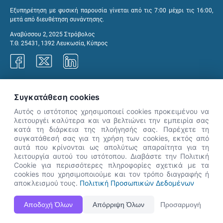
Εξυπηρέτηση με φυσική παρουσία γίνεται από τις 7:00 μέχρι τις 16:00,
μετά από διευθέτηση συνάντησης.
Αναβύσσου 2, 2025 Στρόβολος
Τ.Θ. 25431, 1392 Λευκωσία, Κύπρος
Γραφεία ΑνΑΔ
Συγκατάθεση cookies
Αυτός ο ιστότοπος χρησιμοποιεί cookies προκειμένου να
λειτουργέι καλύτερα και να βελτιώνει την εμπειρία σας
κατά τη διάρκεια της πλοήγησής σας. Παρέχετε τη
×
συγκατάθεσή σας για τη χρήση των cookies, εκτός από
👋 Καλώς ήρθες! Είμαι η Νόησις.
αυτά που κρίνονται ως απολύτως απαραίτητα για τη
Πες μου πώς μπορώ να σε βοηθήσω
λειτουργία αυτού του ιστότοπου. Διαβάστε την Πολιτική
Cookie για περισσότερες πληροφορίες σχετικά με τα
σήμερα.
cookies που χρησιμοποιούμε και τον τρόπο διαγραφής ή
αποκλεισμού τους.
Πολιτική Προσωπικών Δεδομένων
Η Ιστοσελίδα ΑνΑΔ είναι πλήρως συμβατή με τις νεότερες εκδόσεις, Google Chrome, Mozilla Firefox,
Αποδοχή Όλων
Απόρριψη Όλων
Προσαρμογή
Apple Safari καθώς και Internet Explorer.
ΑνΑΔ - Αρχή Ανάπτυξης Ανθρώπινου Δυναμικού © Πνευματικά δικαιώματα 2026