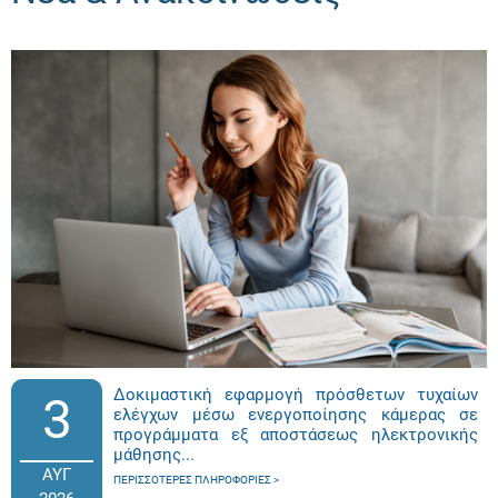
Δοκιμαστική εφαρμογή πρόσθετων τυχαίων
3
ελέγχων μέσω ενεργοποίησης κάμερας σε
προγράμματα εξ αποστάσεως ηλεκτρονικής
μάθησης...
ΑΥΓ
ΠΕΡΙΣΣΌΤΕΡΕΣ ΠΛΗΡΟΦΟΡΊΕΣ