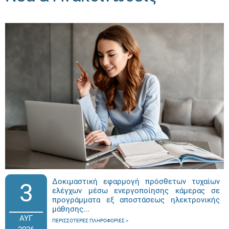
Δοκιμαστική εφαρμογή πρόσθετων τυχαίων
3
ελέγχων μέσω ενεργοποίησης κάμερας σε
προγράμματα εξ αποστάσεως ηλεκτρονικής
μάθησης...
ΑΥΓ
ΠΕΡΙΣΣΌΤΕΡΕΣ ΠΛΗΡΟΦΟΡΊΕΣ