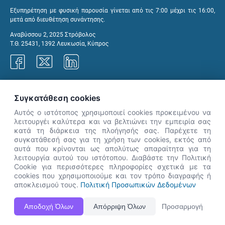
Εξυπηρέτηση με φυσική παρουσία γίνεται από τις 7:00 μέχρι τις 16:00,
μετά από διευθέτηση συνάντησης.
Αναβύσσου 2, 2025 Στρόβολος
Τ.Θ. 25431, 1392 Λευκωσία, Κύπρος
Γραφεία ΑνΑΔ
Συγκατάθεση cookies
Αυτός ο ιστότοπος χρησιμοποιεί cookies προκειμένου να
λειτουργέι καλύτερα και να βελτιώνει την εμπειρία σας
κατά τη διάρκεια της πλοήγησής σας. Παρέχετε τη
×
συγκατάθεσή σας για τη χρήση των cookies, εκτός από
👋 Καλώς ήρθες! Είμαι η Νόησις.
αυτά που κρίνονται ως απολύτως απαραίτητα για τη
Πες μου πώς μπορώ να σε βοηθήσω
λειτουργία αυτού του ιστότοπου. Διαβάστε την Πολιτική
Cookie για περισσότερες πληροφορίες σχετικά με τα
σήμερα.
cookies που χρησιμοποιούμε και τον τρόπο διαγραφής ή
αποκλεισμού τους.
Πολιτική Προσωπικών Δεδομένων
Η Ιστοσελίδα ΑνΑΔ είναι πλήρως συμβατή με τις νεότερες εκδόσεις, Google Chrome, Mozilla Firefox,
Αποδοχή Όλων
Απόρριψη Όλων
Προσαρμογή
Apple Safari καθώς και Internet Explorer.
ΑνΑΔ - Αρχή Ανάπτυξης Ανθρώπινου Δυναμικού © Πνευματικά δικαιώματα 2026