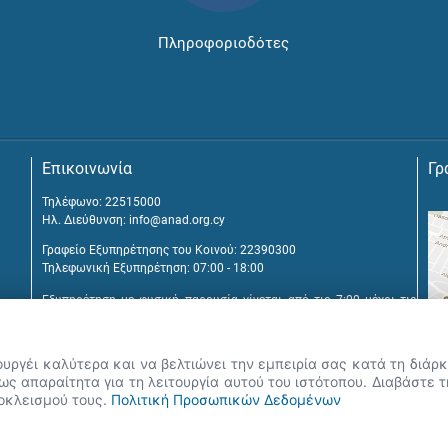
Πληροφοριοδότες
Επικοινωνία
Γρ
Τηλέφωνο: 22515000
Ηλ. Διεύθυνση:
info@anad.org.cy
Γραφείο Εξυπηρέτησης του Κοινού: 22390300
Τηλεφωνική Εξυπηρέτηση: 07:00 - 18:00
Εξυπηρέτηση με φυσική παρουσία γίνεται από τις 7:00 μέχρι τις
16:00, μετά από διευθέτηση συνάντησης.
Αναβύσσου 2, 2025 Στρόβολος
ουργέι καλύτερα και να βελτιώνει την εμπειρία σας κατά τη διά
Τ.Θ. 25431, 1392 Λευκωσία, Κύπρος
ς απαραίτητα για τη λειτουργία αυτού του ιστότοπου. Διαβάστε 
ποκλεισμού τους.
Πολιτική Προσωπικών Δεδομένων