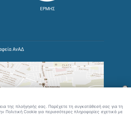
ΕΡΜΗΣ
αφεία ΑνΑΔ
×
👋 Καλώς ήρθες! Είμαι η Νόησις.
Πες μου πώς μπορώ να σε βοηθήσω
ρκεια της πλοήγησής σας. Παρέχετε τη συγκατάθεσή σας για τη
σήμερα.
την Πολιτική Cookie για περισσότερες πληροφορίες σχετικά με