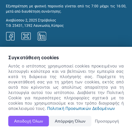
Εξυπηρέτηση με φυσική παρουσία γίνεται από τις 7:00 μέχρι τις 16:00,
μετά από διευθέτηση συνάντησης.
Αναβύσσου 2, 2025 Στρόβολος
Τ.Θ. 25431, 1392 Λευκωσία, Κύπρος
Γραφεία ΑνΑΔ
Συγκατάθεση cookies
Αυτός ο ιστότοπος χρησιμοποιεί cookies προκειμένου να
λειτουργέι καλύτερα και να βελτιώνει την εμπειρία σας
κατά τη διάρκεια της πλοήγησής σας. Παρέχετε τη
×
συγκατάθεσή σας για τη χρήση των cookies, εκτός από
👋 Καλώς ήρθες! Είμαι η Νόησις.
αυτά που κρίνονται ως απολύτως απαραίτητα για τη
Πες μου πώς μπορώ να σε βοηθήσω
λειτουργία αυτού του ιστότοπου. Διαβάστε την Πολιτική
Cookie για περισσότερες πληροφορίες σχετικά με τα
σήμερα.
cookies που χρησιμοποιούμε και τον τρόπο διαγραφής ή
αποκλεισμού τους.
Πολιτική Προσωπικών Δεδομένων
Η Ιστοσελίδα ΑνΑΔ είναι πλήρως συμβατή με τις νεότερες εκδόσεις, Google Chrome, Mozilla Firefox,
Αποδοχή Όλων
Απόρριψη Όλων
Προσαρμογή
Apple Safari καθώς και Internet Explorer.
ΑνΑΔ - Αρχή Ανάπτυξης Ανθρώπινου Δυναμικού © Πνευματικά δικαιώματα 2026