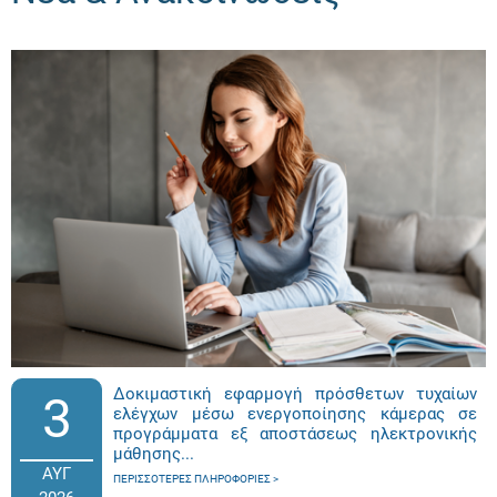
Δοκιμαστική εφαρμογή πρόσθετων τυχαίων
3
ελέγχων μέσω ενεργοποίησης κάμερας σε
προγράμματα εξ αποστάσεως ηλεκτρονικής
μάθησης...
ΑΥΓ
ΠΕΡΙΣΣΌΤΕΡΕΣ ΠΛΗΡΟΦΟΡΊΕΣ