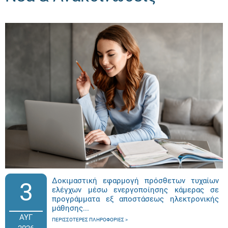
Δοκιμαστική εφαρμογή πρόσθετων τυχαίων
3
ελέγχων μέσω ενεργοποίησης κάμερας σε
προγράμματα εξ αποστάσεως ηλεκτρονικής
μάθησης...
ΑΥΓ
ΠΕΡΙΣΣΌΤΕΡΕΣ ΠΛΗΡΟΦΟΡΊΕΣ