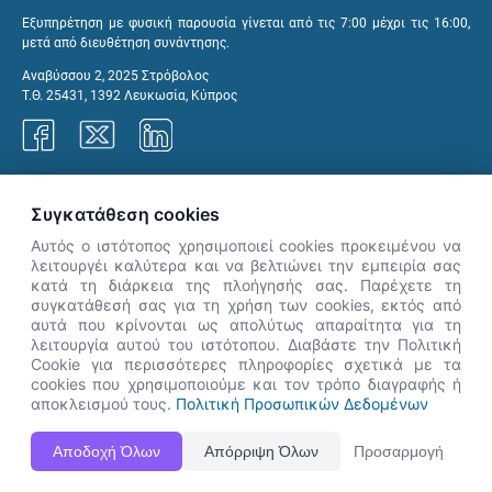
Εξυπηρέτηση με φυσική παρουσία γίνεται από τις 7:00 μέχρι τις 16:00,
μετά από διευθέτηση συνάντησης.
Αναβύσσου 2, 2025 Στρόβολος
Τ.Θ. 25431, 1392 Λευκωσία, Κύπρος
Γραφεία ΑνΑΔ
Συγκατάθεση cookies
Αυτός ο ιστότοπος χρησιμοποιεί cookies προκειμένου να
λειτουργέι καλύτερα και να βελτιώνει την εμπειρία σας
κατά τη διάρκεια της πλοήγησής σας. Παρέχετε τη
×
συγκατάθεσή σας για τη χρήση των cookies, εκτός από
👋 Καλώς ήρθες! Είμαι η Νόησις.
αυτά που κρίνονται ως απολύτως απαραίτητα για τη
Πες μου πώς μπορώ να σε βοηθήσω
λειτουργία αυτού του ιστότοπου. Διαβάστε την Πολιτική
Cookie για περισσότερες πληροφορίες σχετικά με τα
σήμερα.
cookies που χρησιμοποιούμε και τον τρόπο διαγραφής ή
αποκλεισμού τους.
Πολιτική Προσωπικών Δεδομένων
Η Ιστοσελίδα ΑνΑΔ είναι πλήρως συμβατή με τις νεότερες εκδόσεις, Google Chrome, Mozilla Firefox,
Αποδοχή Όλων
Απόρριψη Όλων
Προσαρμογή
Apple Safari καθώς και Internet Explorer.
ΑνΑΔ - Αρχή Ανάπτυξης Ανθρώπινου Δυναμικού © Πνευματικά δικαιώματα 2026