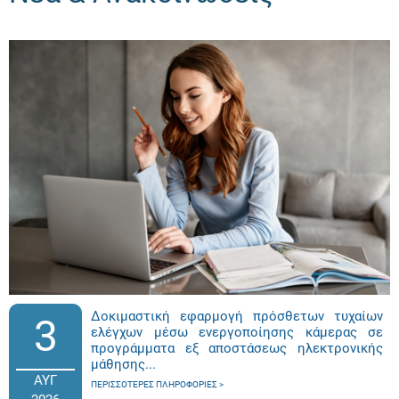
Δοκιμαστική εφαρμογή πρόσθετων τυχαίων
3
ελέγχων μέσω ενεργοποίησης κάμερας σε
προγράμματα εξ αποστάσεως ηλεκτρονικής
μάθησης...
ΑΥΓ
ΠΕΡΙΣΣΌΤΕΡΕΣ ΠΛΗΡΟΦΟΡΊΕΣ