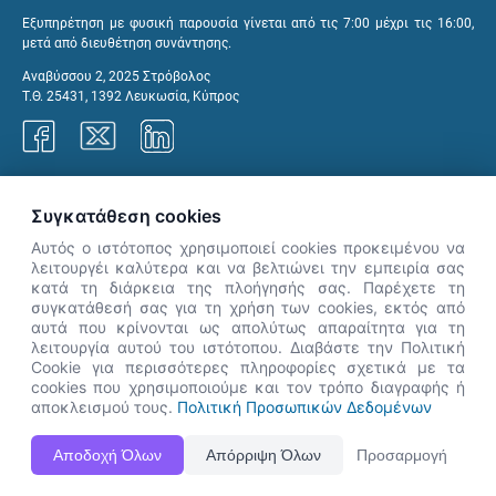
Εξυπηρέτηση με φυσική παρουσία γίνεται από τις 7:00 μέχρι τις 16:00,
μετά από διευθέτηση συνάντησης.
Αναβύσσου 2, 2025 Στρόβολος
Τ.Θ. 25431, 1392 Λευκωσία, Κύπρος
Γραφεία ΑνΑΔ
Συγκατάθεση cookies
Αυτός ο ιστότοπος χρησιμοποιεί cookies προκειμένου να
λειτουργέι καλύτερα και να βελτιώνει την εμπειρία σας
κατά τη διάρκεια της πλοήγησής σας. Παρέχετε τη
×
συγκατάθεσή σας για τη χρήση των cookies, εκτός από
👋 Καλώς ήρθες! Είμαι η Νόησις.
αυτά που κρίνονται ως απολύτως απαραίτητα για τη
Πες μου πώς μπορώ να σε βοηθήσω
λειτουργία αυτού του ιστότοπου. Διαβάστε την Πολιτική
Cookie για περισσότερες πληροφορίες σχετικά με τα
σήμερα.
cookies που χρησιμοποιούμε και τον τρόπο διαγραφής ή
αποκλεισμού τους.
Πολιτική Προσωπικών Δεδομένων
Η Ιστοσελίδα ΑνΑΔ είναι πλήρως συμβατή με τις νεότερες εκδόσεις, Google Chrome, Mozilla Firefox,
Αποδοχή Όλων
Απόρριψη Όλων
Προσαρμογή
Apple Safari καθώς και Internet Explorer.
ΑνΑΔ - Αρχή Ανάπτυξης Ανθρώπινου Δυναμικού © Πνευματικά δικαιώματα 2026