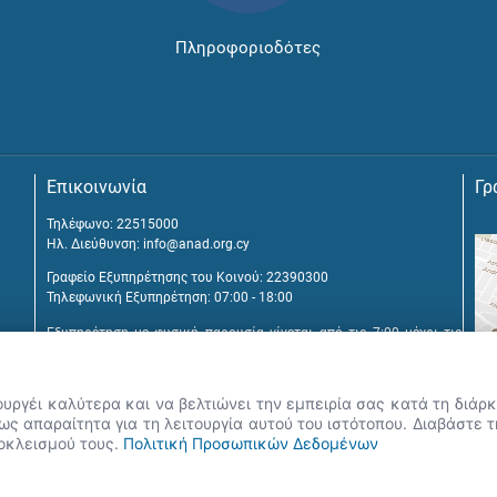
Πληροφοριοδότες
Επικοινωνία
Γρ
Τηλέφωνο: 22515000
Ηλ. Διεύθυνση:
info@anad.org.cy
Γραφείο Εξυπηρέτησης του Κοινού: 22390300
Τηλεφωνική Εξυπηρέτηση: 07:00 - 18:00
Εξυπηρέτηση με φυσική παρουσία γίνεται από τις 7:00 μέχρι τις
16:00, μετά από διευθέτηση συνάντησης.
Αναβύσσου 2, 2025 Στρόβολος
ουργέι καλύτερα και να βελτιώνει την εμπειρία σας κατά τη διά
Τ.Θ. 25431, 1392 Λευκωσία, Κύπρος
ς απαραίτητα για τη λειτουργία αυτού του ιστότοπου. Διαβάστε 
ποκλεισμού τους.
Πολιτική Προσωπικών Δεδομένων