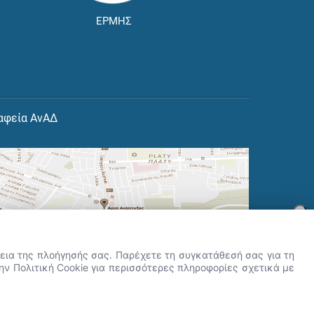
ΕΡΜΗΣ
αφεία ΑνΑΔ
×
👋 Καλώς ήρθες! Είμαι η Νόησις.
Πες μου πώς μπορώ να σε βοηθήσω
ρκεια της πλοήγησής σας. Παρέχετε τη συγκατάθεσή σας για τη
σήμερα.
την Πολιτική Cookie για περισσότερες πληροφορίες σχετικά με