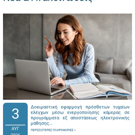
Δοκιμαστική εφαρμογή πρόσθετων τυχαίων
3
ελέγχων μέσω ενεργοποίησης κάμερας σε
προγράμματα εξ αποστάσεως ηλεκτρονικής
μάθησης...
ΑΥΓ
ΠΕΡΙΣΣΌΤΕΡΕΣ ΠΛΗΡΟΦΟΡΊΕΣ