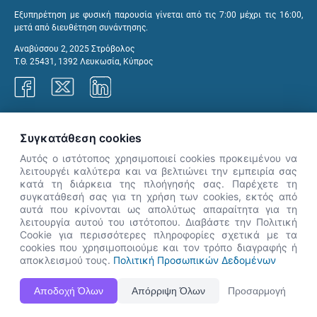
Εξυπηρέτηση με φυσική παρουσία γίνεται από τις 7:00 μέχρι τις 16:00,
μετά από διευθέτηση συνάντησης.
Αναβύσσου 2, 2025 Στρόβολος
Τ.Θ. 25431, 1392 Λευκωσία, Κύπρος
Γραφεία ΑνΑΔ
Συγκατάθεση cookies
Αυτός ο ιστότοπος χρησιμοποιεί cookies προκειμένου να
λειτουργέι καλύτερα και να βελτιώνει την εμπειρία σας
κατά τη διάρκεια της πλοήγησής σας. Παρέχετε τη
×
συγκατάθεσή σας για τη χρήση των cookies, εκτός από
👋 Καλώς ήρθες! Είμαι η Νόησις.
αυτά που κρίνονται ως απολύτως απαραίτητα για τη
Πες μου πώς μπορώ να σε βοηθήσω
λειτουργία αυτού του ιστότοπου. Διαβάστε την Πολιτική
Cookie για περισσότερες πληροφορίες σχετικά με τα
σήμερα.
cookies που χρησιμοποιούμε και τον τρόπο διαγραφής ή
αποκλεισμού τους.
Πολιτική Προσωπικών Δεδομένων
Η Ιστοσελίδα ΑνΑΔ είναι πλήρως συμβατή με τις νεότερες εκδόσεις, Google Chrome, Mozilla Firefox,
Αποδοχή Όλων
Απόρριψη Όλων
Προσαρμογή
Apple Safari καθώς και Internet Explorer.
ΑνΑΔ - Αρχή Ανάπτυξης Ανθρώπινου Δυναμικού © Πνευματικά δικαιώματα 2026