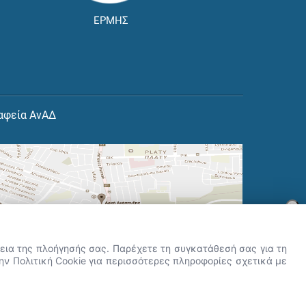
ΕΡΜΗΣ
αφεία ΑνΑΔ
×
👋 Καλώς ήρθες! Είμαι η Νόησις.
Πες μου πώς μπορώ να σε βοηθήσω
ρκεια της πλοήγησής σας. Παρέχετε τη συγκατάθεσή σας για τη
σήμερα.
την Πολιτική Cookie για περισσότερες πληροφορίες σχετικά με