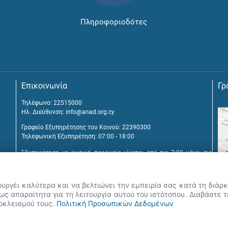
Πληροφοριοδότες
Επικοινωνία
Γρ
Τηλέφωνο: 22515000
Ηλ. Διεύθυνση:
info@anad.org.cy
Γραφείο Εξυπηρέτησης του Κοινού: 22390300
Τηλεφωνική Εξυπηρέτηση: 07:00 - 18:00
Εξυπηρέτηση με φυσική παρουσία γίνεται από τις 7:00 μέχρι τις
16:00, μετά από διευθέτηση συνάντησης.
Αναβύσσου 2, 2025 Στρόβολος
ουργέι καλύτερα και να βελτιώνει την εμπειρία σας κατά τη διά
Τ.Θ. 25431, 1392 Λευκωσία, Κύπρος
ς απαραίτητα για τη λειτουργία αυτού του ιστότοπου. Διαβάστε 
ποκλεισμού τους.
Πολιτική Προσωπικών Δεδομένων