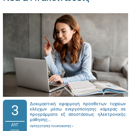
Δοκιμαστική εφαρμογή πρόσθετων τυχαίων
3
ελέγχων μέσω ενεργοποίησης κάμερας σε
προγράμματα εξ αποστάσεως ηλεκτρονικής
μάθησης...
ΑΥΓ
ΠΕΡΙΣΣΌΤΕΡΕΣ ΠΛΗΡΟΦΟΡΊΕΣ