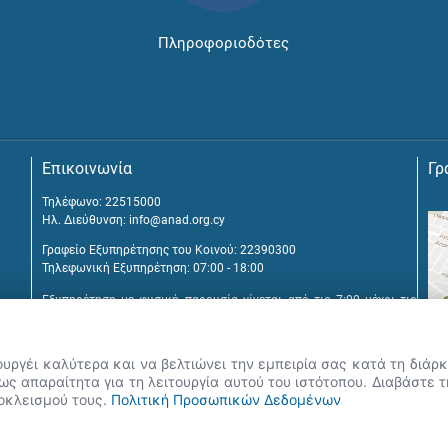
Πληροφοριοδότες
Επικοινωνία
Γρ
Τηλέφωνο: 22515000
Ηλ. Διεύθυνση:
info@anad.org.cy
Γραφείο Εξυπηρέτησης του Κοινού: 22390300
Τηλεφωνική Εξυπηρέτηση: 07:00 - 18:00
Εξυπηρέτηση με φυσική παρουσία γίνεται από τις 7:00 μέχρι τις
16:00, μετά από διευθέτηση συνάντησης.
Αναβύσσου 2, 2025 Στρόβολος
ουργέι καλύτερα και να βελτιώνει την εμπειρία σας κατά τη διά
Τ.Θ. 25431, 1392 Λευκωσία, Κύπρος
ς απαραίτητα για τη λειτουργία αυτού του ιστότοπου. Διαβάστε 
ποκλεισμού τους.
Πολιτική Προσωπικών Δεδομένων