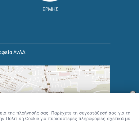
ΕΡΜΗΣ
αφεία ΑνΑΔ
×
👋 Καλώς ήρθες! Είμαι η Νόησις.
Πες μου πώς μπορώ να σε βοηθήσω
ρκεια της πλοήγησής σας. Παρέχετε τη συγκατάθεσή σας για τη
σήμερα.
την Πολιτική Cookie για περισσότερες πληροφορίες σχετικά με