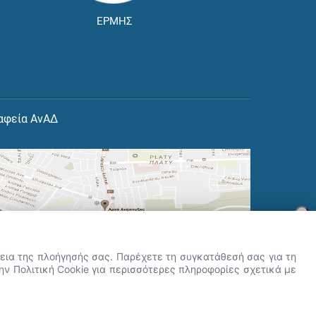
ΕΡΜΗΣ
αφεία ΑνΑΔ
×
👋 Καλώς ήρθες! Είμαι η Νόησις.
Πες μου πώς μπορώ να σε βοηθήσω
ρκεια της πλοήγησής σας. Παρέχετε τη συγκατάθεσή σας για τη
σήμερα.
την Πολιτική Cookie για περισσότερες πληροφορίες σχετικά με