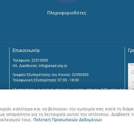
Πληροφοριοδότες
Επικοινωνία
Γρ
Τηλέφωνο: 22515000
Ηλ. Διεύθυνση:
info@anad.org.cy
Γραφείο Εξυπηρέτησης του Κοινού: 22390300
Τηλεφωνική Εξυπηρέτηση: 07:00 - 18:00
Εξυπηρέτηση με φυσική παρουσία γίνεται από τις 7:00 μέχρι τις
16:00, μετά από διευθέτηση συνάντησης.
Αναβύσσου 2, 2025 Στρόβολος
ουργέι καλύτερα και να βελτιώνει την εμπειρία σας κατά τη διά
Τ.Θ. 25431, 1392 Λευκωσία, Κύπρος
ς απαραίτητα για τη λειτουργία αυτού του ιστότοπου. Διαβάστε 
ποκλεισμού τους.
Πολιτική Προσωπικών Δεδομένων