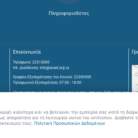
Πληροφοριοδότες
Επικοινωνία
Γρ
Τηλέφωνο: 22515000
Ηλ. Διεύθυνση:
info@anad.org.cy
Γραφείο Εξυπηρέτησης του Κοινού: 22390300
Τηλεφωνική Εξυπηρέτηση: 07:00 - 18:00
Εξυπηρέτηση με φυσική παρουσία γίνεται από τις 7:00 μέχρι τις
16:00, μετά από διευθέτηση συνάντησης.
Αναβύσσου 2, 2025 Στρόβολος
ουργέι καλύτερα και να βελτιώνει την εμπειρία σας κατά τη διά
Τ.Θ. 25431, 1392 Λευκωσία, Κύπρος
ς απαραίτητα για τη λειτουργία αυτού του ιστότοπου. Διαβάστε 
ποκλεισμού τους.
Πολιτική Προσωπικών Δεδομένων