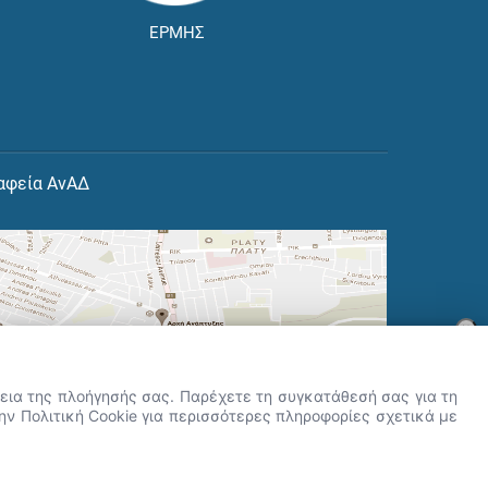
ΕΡΜΗΣ
αφεία ΑνΑΔ
×
👋 Καλώς ήρθες! Είμαι η Νόησις.
Πες μου πώς μπορώ να σε βοηθήσω
ρκεια της πλοήγησής σας. Παρέχετε τη συγκατάθεσή σας για τη
σήμερα.
την Πολιτική Cookie για περισσότερες πληροφορίες σχετικά με