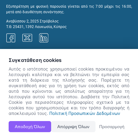
Εξυπηρέτηση με φυσική παρουσία γίνεται από τις 7:00 μέχρι τις 16:00,
μετά από διευθέτηση συνάντησης.
Αναβύσσου 2, 2025 Στρόβολος
Τ.Θ. 25431, 1392 Λευκωσία, Κύπρος
Γραφεία ΑνΑΔ
Συγκατάθεση cookies
Αυτός ο ιστότοπος χρησιμοποιεί cookies προκειμένου να
λειτουργέι καλύτερα και να βελτιώνει την εμπειρία σας
κατά τη διάρκεια της πλοήγησής σας. Παρέχετε τη
×
συγκατάθεσή σας για τη χρήση των cookies, εκτός από
👋 Καλώς ήρθες! Είμαι η Νόησις.
αυτά που κρίνονται ως απολύτως απαραίτητα για τη
Πες μου πώς μπορώ να σε βοηθήσω
λειτουργία αυτού του ιστότοπου. Διαβάστε την Πολιτική
Cookie για περισσότερες πληροφορίες σχετικά με τα
σήμερα.
cookies που χρησιμοποιούμε και τον τρόπο διαγραφής ή
αποκλεισμού τους.
Πολιτική Προσωπικών Δεδομένων
Η Ιστοσελίδα ΑνΑΔ είναι πλήρως συμβατή με τις νεότερες εκδόσεις, Google Chrome, Mozilla Firefox,
Αποδοχή Όλων
Απόρριψη Όλων
Προσαρμογή
Apple Safari καθώς και Internet Explorer.
ΑνΑΔ - Αρχή Ανάπτυξης Ανθρώπινου Δυναμικού © Πνευματικά δικαιώματα 2026