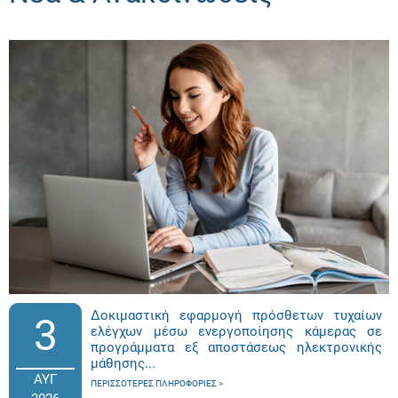
Δοκιμαστική εφαρμογή πρόσθετων τυχαίων
3
ελέγχων μέσω ενεργοποίησης κάμερας σε
προγράμματα εξ αποστάσεως ηλεκτρονικής
μάθησης...
ΑΥΓ
ΠΕΡΙΣΣΌΤΕΡΕΣ ΠΛΗΡΟΦΟΡΊΕΣ