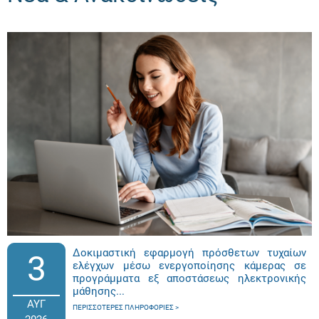
Δοκιμαστική εφαρμογή πρόσθετων τυχαίων
3
ελέγχων μέσω ενεργοποίησης κάμερας σε
προγράμματα εξ αποστάσεως ηλεκτρονικής
μάθησης...
ΑΥΓ
ΠΕΡΙΣΣΌΤΕΡΕΣ ΠΛΗΡΟΦΟΡΊΕΣ