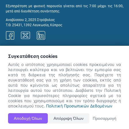
Εξυπηρέτηση με φυσική παρουσία γίνεται από τις 7:00 μέχρι τις 16:00,
μετά από διευθέτηση συνάντησης.
Αναβύσσου 2, 2025 Στρόβολος
Τ.Θ. 25431, 1392 Λευκωσία, Κύπρος
Γραφεία ΑνΑΔ
Συγκατάθεση cookies
Αυτός ο ιστότοπος χρησιμοποιεί cookies προκειμένου να
λειτουργέι καλύτερα και να βελτιώνει την εμπειρία σας
κατά τη διάρκεια της πλοήγησής σας. Παρέχετε τη
×
συγκατάθεσή σας για τη χρήση των cookies, εκτός από
👋 Καλώς ήρθες! Είμαι η Νόησις.
αυτά που κρίνονται ως απολύτως απαραίτητα για τη
Πες μου πώς μπορώ να σε βοηθήσω
λειτουργία αυτού του ιστότοπου. Διαβάστε την Πολιτική
Cookie για περισσότερες πληροφορίες σχετικά με τα
σήμερα.
cookies που χρησιμοποιούμε και τον τρόπο διαγραφής ή
αποκλεισμού τους.
Πολιτική Προσωπικών Δεδομένων
Η Ιστοσελίδα ΑνΑΔ είναι πλήρως συμβατή με τις νεότερες εκδόσεις, Google Chrome, Mozilla Firefox,
Αποδοχή Όλων
Απόρριψη Όλων
Προσαρμογή
Apple Safari καθώς και Internet Explorer.
ΑνΑΔ - Αρχή Ανάπτυξης Ανθρώπινου Δυναμικού © Πνευματικά δικαιώματα 2026