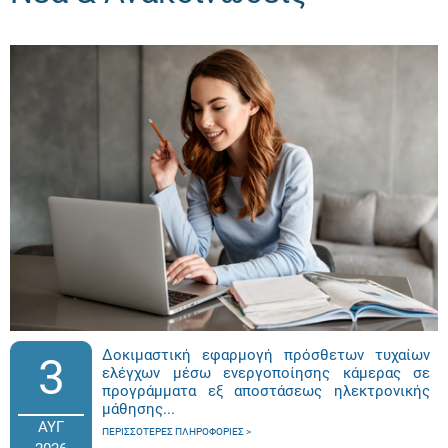
Δοκιμαστική εφαρμογή πρόσθετων τυχαίων
3
ελέγχων μέσω ενεργοποίησης κάμερας σε
προγράμματα εξ αποστάσεως ηλεκτρονικής
μάθησης...
ΑΥΓ
ΠΕΡΙΣΣΌΤΕΡΕΣ ΠΛΗΡΟΦΟΡΊΕΣ