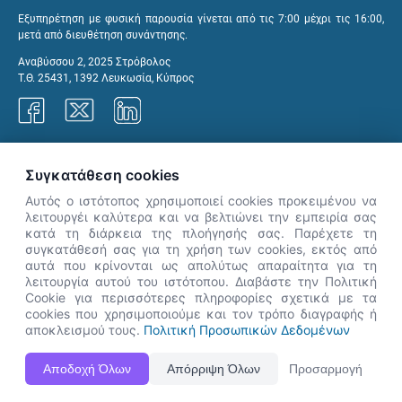
Εξυπηρέτηση με φυσική παρουσία γίνεται από τις 7:00 μέχρι τις 16:00,
μετά από διευθέτηση συνάντησης.
Αναβύσσου 2, 2025 Στρόβολος
Τ.Θ. 25431, 1392 Λευκωσία, Κύπρος
Γραφεία ΑνΑΔ
Συγκατάθεση cookies
Αυτός ο ιστότοπος χρησιμοποιεί cookies προκειμένου να
λειτουργέι καλύτερα και να βελτιώνει την εμπειρία σας
κατά τη διάρκεια της πλοήγησής σας. Παρέχετε τη
×
συγκατάθεσή σας για τη χρήση των cookies, εκτός από
👋 Καλώς ήρθες! Είμαι η Νόησις.
αυτά που κρίνονται ως απολύτως απαραίτητα για τη
Πες μου πώς μπορώ να σε βοηθήσω
λειτουργία αυτού του ιστότοπου. Διαβάστε την Πολιτική
Cookie για περισσότερες πληροφορίες σχετικά με τα
σήμερα.
cookies που χρησιμοποιούμε και τον τρόπο διαγραφής ή
αποκλεισμού τους.
Πολιτική Προσωπικών Δεδομένων
Η Ιστοσελίδα ΑνΑΔ είναι πλήρως συμβατή με τις νεότερες εκδόσεις, Google Chrome, Mozilla Firefox,
Αποδοχή Όλων
Απόρριψη Όλων
Προσαρμογή
Apple Safari καθώς και Internet Explorer.
ΑνΑΔ - Αρχή Ανάπτυξης Ανθρώπινου Δυναμικού © Πνευματικά δικαιώματα 2026