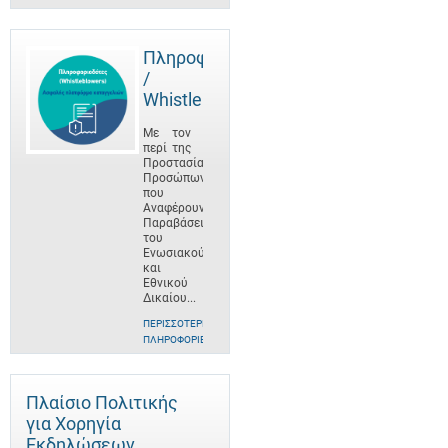
Πληροφοριοδότες
/
Whistleblowers
Με τον
περί της
Προστασίας
Προσώπων
που
Αναφέρουν
Παραβάσεις
του
Ενωσιακού
και
Εθνικού
Δικαίου...
ΠΕΡΙΣΣΌΤΕΡΕΣ
ΠΛΗΡΟΦΟΡΊΕΣ
Πλαίσιο Πολιτικής
για Χορηγία
Εκδηλώσεων