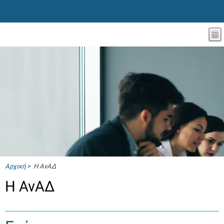
Αρχική
> Η ΑνΑΔ
Η ΑνΑΔ