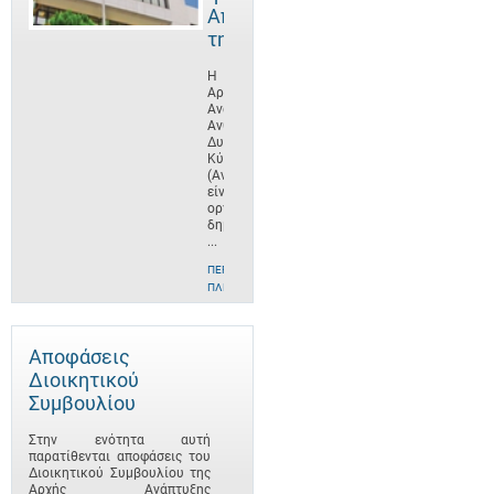
Αποστολή
της
Η
Αρχή
Ανάπτυξης
Ανθρώπινου
Δυναμικού
Κύπρου
(ΑνΑΔ)
είναι
οργανισμός
δημοσίου
...
ΠΕΡΙΣΣΌΤΕΡΕΣ
ΠΛΗΡΟΦΟΡΊΕΣ
Αποφάσεις
Διοικητικού
Συμβουλίου
Στην ενότητα αυτή
παρατίθενται αποφάσεις του
Διοικητικού Συμβουλίου της
Αρχής Ανάπτυξης