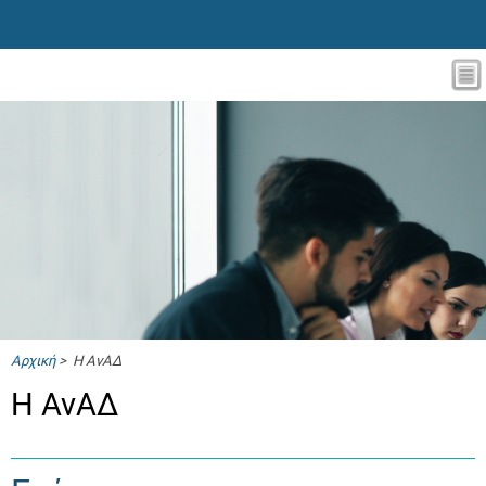
Αρχική
> Η ΑνΑΔ
Η ΑνΑΔ