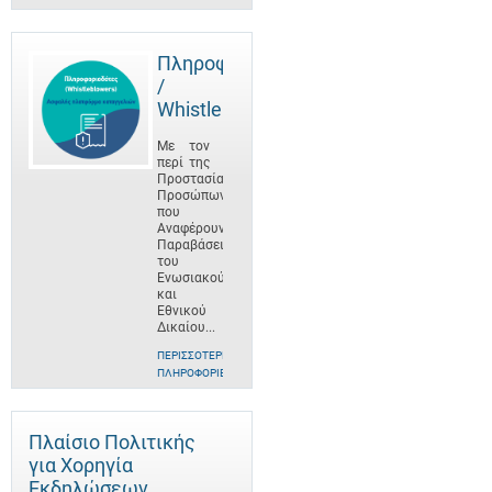
Πληροφοριοδότες
/
Whistleblowers
Με τον
περί της
Προστασίας
Προσώπων
που
Αναφέρουν
Παραβάσεις
του
Ενωσιακού
και
Εθνικού
Δικαίου...
ΠΕΡΙΣΣΌΤΕΡΕΣ
ΠΛΗΡΟΦΟΡΊΕΣ
Πλαίσιο Πολιτικής
για Χορηγία
Εκδηλώσεων