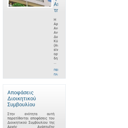
Αποστολή
της
Η
Αρχή
Ανάπτυξης
Ανθρώπινου
Δυναμικού
Κύπρου
(ΑνΑΔ)
είναι
οργανισμός
δημοσίου
...
ΠΕΡΙΣΣΌΤΕΡΕΣ
ΠΛΗΡΟΦΟΡΊΕΣ
Αποφάσεις
Διοικητικού
Συμβουλίου
Στην ενότητα αυτή
παρατίθενται αποφάσεις του
Διοικητικού Συμβουλίου της
Αρχής Ανάπτυξης