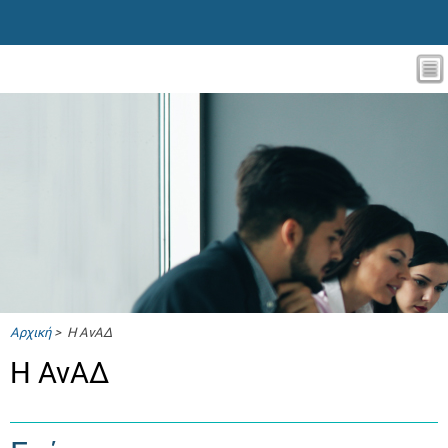
Αρχική
> Η ΑνΑΔ
Η ΑνΑΔ