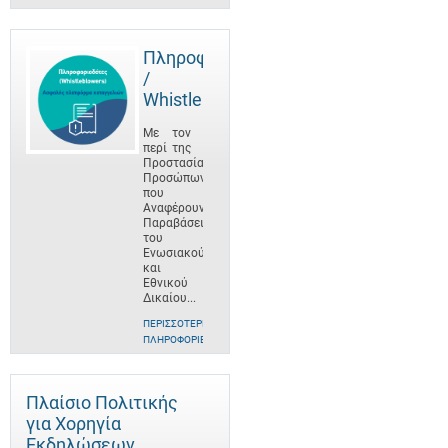
Πληροφοριοδότες
/
Whistleblowers
Με τον
περί της
Προστασίας
Προσώπων
που
Αναφέρουν
Παραβάσεις
του
Ενωσιακού
και
Εθνικού
Δικαίου...
ΠΕΡΙΣΣΌΤΕΡΕΣ
ΠΛΗΡΟΦΟΡΊΕΣ
Πλαίσιο Πολιτικής
για Χορηγία
Εκδηλώσεων