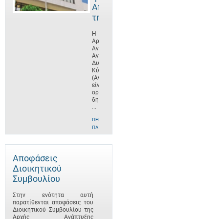
Αποστολή
της
Η
Αρχή
Ανάπτυξης
Ανθρώπινου
Δυναμικού
Κύπρου
(ΑνΑΔ)
είναι
οργανισμός
δημοσίου
...
ΠΕΡΙΣΣΌΤΕΡΕΣ
ΠΛΗΡΟΦΟΡΊΕΣ
Αποφάσεις
Διοικητικού
Συμβουλίου
Στην ενότητα αυτή
παρατίθενται αποφάσεις του
Διοικητικού Συμβουλίου της
Αρχής Ανάπτυξης