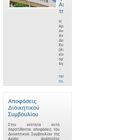
Αποστολή
της
Η
Αρχή
Ανάπτυξης
Ανθρώπινου
Δυναμικού
Κύπρου
(ΑνΑΔ)
είναι
οργανισμός
δημοσίου
...
ΠΕΡΙΣΣΌΤΕΡΕΣ
ΠΛΗΡΟΦΟΡΊΕΣ
Αποφάσεις
Διοικητικού
Συμβουλίου
Στην ενότητα αυτή
παρατίθενται αποφάσεις του
Διοικητικού Συμβουλίου της
Αρχής Ανάπτυξης