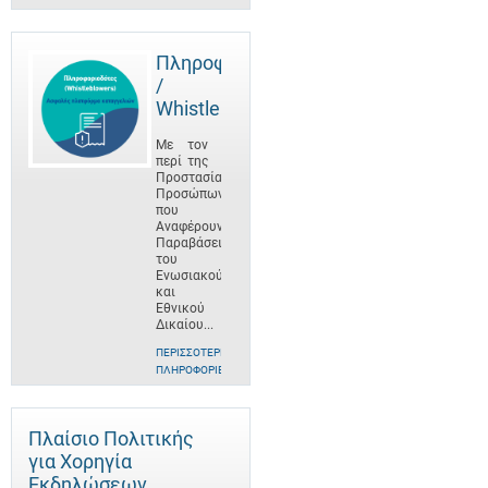
Πληροφοριοδότες
/
Whistleblowers
Με τον
περί της
Προστασίας
Προσώπων
που
Αναφέρουν
Παραβάσεις
του
Ενωσιακού
και
Εθνικού
Δικαίου...
ΠΕΡΙΣΣΌΤΕΡΕΣ
ΠΛΗΡΟΦΟΡΊΕΣ
Πλαίσιο Πολιτικής
για Χορηγία
Εκδηλώσεων