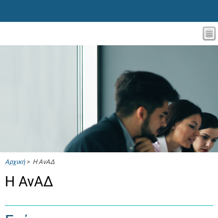
Αρχική
> Η ΑνΑΔ
Η ΑνΑΔ