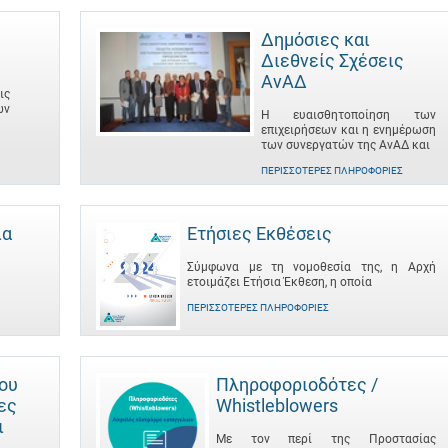
Δημόσιες και
Διεθνείς Σχέσεις
ΑνΑΔ
ις
ων
Η ευαισθητοποίηση των
επιχειρήσεων και η ενημέρωση
των συνεργατών της ΑνΑΔ και
ΠΕΡΙΣΣΌΤΕΡΕΣ ΠΛΗΡΟΦΟΡΊΕΣ
ια
Ετήσιες Εκθέσεις
Σύμφωνα με τη νομοθεσία της, η Αρχή
ετοιμάζει Ετήσια Έκθεση, η οποία
ΠΕΡΙΣΣΌΤΕΡΕΣ ΠΛΗΡΟΦΟΡΊΕΣ
του
Πληροφοριοδότες /
ες
Whistleblowers
ι
Με τον περί της Προστασίας