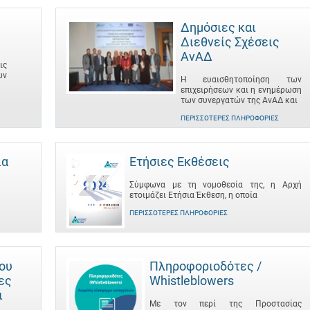
Δημόσιες και
Διεθνείς Σχέσεις
ΑνΑΔ
ις
ων
Η ευαισθητοποίηση των
επιχειρήσεων και η ενημέρωση
των συνεργατών της ΑνΑΔ και
ΠΕΡΙΣΣΌΤΕΡΕΣ ΠΛΗΡΟΦΟΡΊΕΣ
ια
Ετήσιες Εκθέσεις
Σύμφωνα με τη νομοθεσία της, η Αρχή
ετοιμάζει Ετήσια Έκθεση, η οποία
ΠΕΡΙΣΣΌΤΕΡΕΣ ΠΛΗΡΟΦΟΡΊΕΣ
του
Πληροφοριοδότες /
ες
Whistleblowers
ι
Με τον περί της Προστασίας