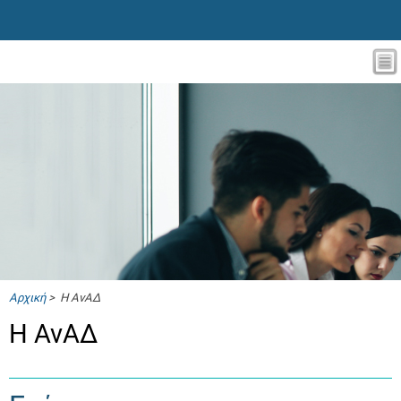
Αρχική
> Η ΑνΑΔ
Η ΑνΑΔ