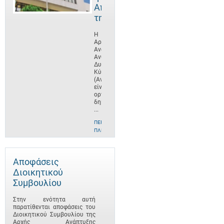
Αποστολή
της
Η
Αρχή
Ανάπτυξης
Ανθρώπινου
Δυναμικού
Κύπρου
(ΑνΑΔ)
είναι
οργανισμός
δημοσίου
...
ΠΕΡΙΣΣΌΤΕΡΕΣ
ΠΛΗΡΟΦΟΡΊΕΣ
Αποφάσεις
Διοικητικού
Συμβουλίου
Στην ενότητα αυτή
παρατίθενται αποφάσεις του
Διοικητικού Συμβουλίου της
Αρχής Ανάπτυξης