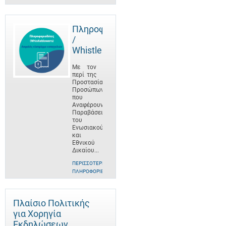
Πληροφοριοδότες
/
Whistleblowers
Με τον
περί της
Προστασίας
Προσώπων
που
Αναφέρουν
Παραβάσεις
του
Ενωσιακού
και
Εθνικού
Δικαίου...
ΠΕΡΙΣΣΌΤΕΡΕΣ
ΠΛΗΡΟΦΟΡΊΕΣ
Πλαίσιο Πολιτικής
για Χορηγία
Εκδηλώσεων