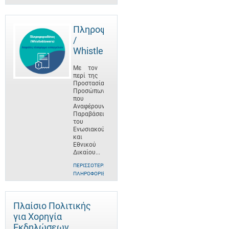
Πληροφοριοδότες
/
Whistleblowers
Με τον
περί της
Προστασίας
Προσώπων
που
Αναφέρουν
Παραβάσεις
του
Ενωσιακού
και
Εθνικού
Δικαίου...
ΠΕΡΙΣΣΌΤΕΡΕΣ
ΠΛΗΡΟΦΟΡΊΕΣ
Πλαίσιο Πολιτικής
για Χορηγία
Εκδηλώσεων