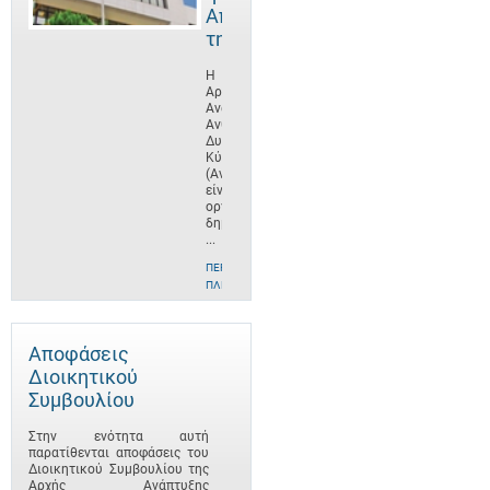
Αποστολή
της
Η
Αρχή
Ανάπτυξης
Ανθρώπινου
Δυναμικού
Κύπρου
(ΑνΑΔ)
είναι
οργανισμός
δημοσίου
...
ΠΕΡΙΣΣΌΤΕΡΕΣ
ΠΛΗΡΟΦΟΡΊΕΣ
Αποφάσεις
Διοικητικού
Συμβουλίου
Στην ενότητα αυτή
παρατίθενται αποφάσεις του
Διοικητικού Συμβουλίου της
Αρχής Ανάπτυξης