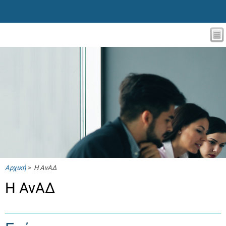
Αρχική
> Η ΑνΑΔ
Η ΑνΑΔ