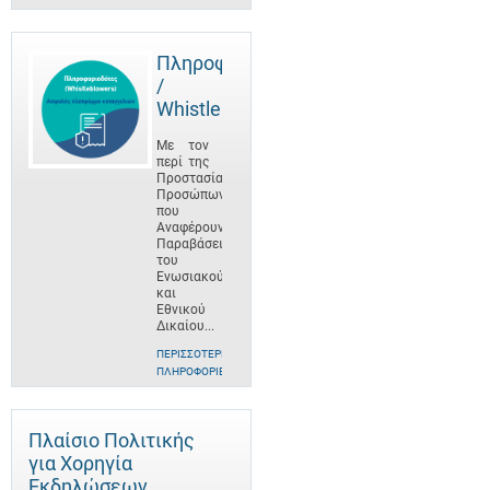
Πληροφοριοδότες
/
Whistleblowers
Με τον
περί της
Προστασίας
Προσώπων
που
Αναφέρουν
Παραβάσεις
του
Ενωσιακού
και
Εθνικού
Δικαίου...
ΠΕΡΙΣΣΌΤΕΡΕΣ
ΠΛΗΡΟΦΟΡΊΕΣ
Πλαίσιο Πολιτικής
για Χορηγία
Εκδηλώσεων