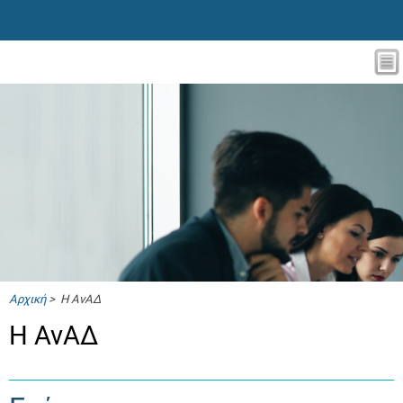
Αρχική
> Η ΑνΑΔ
Η ΑνΑΔ