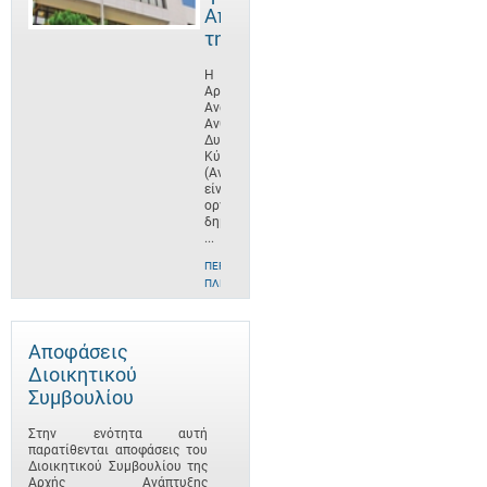
Αποστολή
της
Η
Αρχή
Ανάπτυξης
Ανθρώπινου
Δυναμικού
Κύπρου
(ΑνΑΔ)
είναι
οργανισμός
δημοσίου
...
ΠΕΡΙΣΣΌΤΕΡΕΣ
ΠΛΗΡΟΦΟΡΊΕΣ
Αποφάσεις
Διοικητικού
Συμβουλίου
Στην ενότητα αυτή
παρατίθενται αποφάσεις του
Διοικητικού Συμβουλίου της
Αρχής Ανάπτυξης