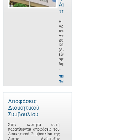
Αποστολή
της
Η
Αρχή
Ανάπτυξης
Ανθρώπινου
Δυναμικού
Κύπρου
(ΑνΑΔ)
είναι
οργανισμός
δημοσίου
...
ΠΕΡΙΣΣΌΤΕΡΕΣ
ΠΛΗΡΟΦΟΡΊΕΣ
Αποφάσεις
Διοικητικού
Συμβουλίου
Στην ενότητα αυτή
παρατίθενται αποφάσεις του
Διοικητικού Συμβουλίου της
Αρχής Ανάπτυξης