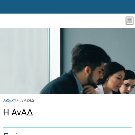
Αρχική
> Η ΑνΑΔ
Η ΑνΑΔ