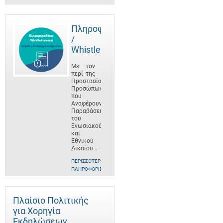
Πληροφοριοδότες
/
Whistleblowers
Με τον
περί της
Προστασίας
Προσώπων
που
Αναφέρουν
Παραβάσεις
του
Ενωσιακού
και
Εθνικού
Δικαίου...
ΠΕΡΙΣΣΌΤΕΡΕΣ
ΠΛΗΡΟΦΟΡΊΕΣ
Πλαίσιο Πολιτικής
για Χορηγία
Εκδηλώσεων