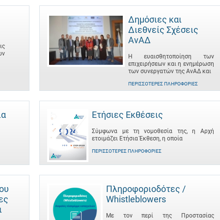
Δημόσιες και
Διεθνείς Σχέσεις
ΑνΑΔ
ις
ων
Η ευαισθητοποίηση των
επιχειρήσεων και η ενημέρωση
των συνεργατών της ΑνΑΔ και
ΠΕΡΙΣΣΌΤΕΡΕΣ ΠΛΗΡΟΦΟΡΊΕΣ
ια
Ετήσιες Εκθέσεις
Σύμφωνα με τη νομοθεσία της, η Αρχή
ετοιμάζει Ετήσια Έκθεση, η οποία
ΠΕΡΙΣΣΌΤΕΡΕΣ ΠΛΗΡΟΦΟΡΊΕΣ
του
Πληροφοριοδότες /
ες
Whistleblowers
ι
Με τον περί της Προστασίας