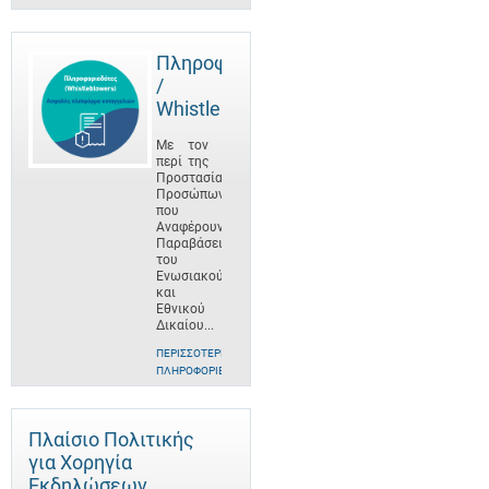
Πληροφοριοδότες
/
Whistleblowers
Με τον
περί της
Προστασίας
Προσώπων
που
Αναφέρουν
Παραβάσεις
του
Ενωσιακού
και
Εθνικού
Δικαίου...
ΠΕΡΙΣΣΌΤΕΡΕΣ
ΠΛΗΡΟΦΟΡΊΕΣ
Πλαίσιο Πολιτικής
για Χορηγία
Εκδηλώσεων