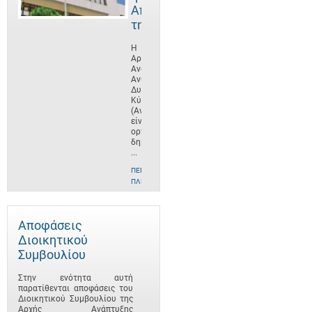
Αποστολή
της
Η
Αρχή
Ανάπτυξης
Ανθρώπινου
Δυναμικού
Κύπρου
(ΑνΑΔ)
είναι
οργανισμός
δημοσίου
...
ΠΕΡΙΣΣΌΤΕΡΕΣ
ΠΛΗΡΟΦΟΡΊΕΣ
Αποφάσεις
Διοικητικού
Συμβουλίου
Στην ενότητα αυτή
παρατίθενται αποφάσεις του
Διοικητικού Συμβουλίου της
Αρχής Ανάπτυξης