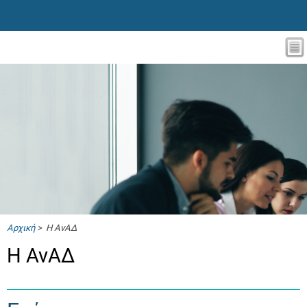
Αρχική
> Η ΑνΑΔ
Η ΑνΑΔ