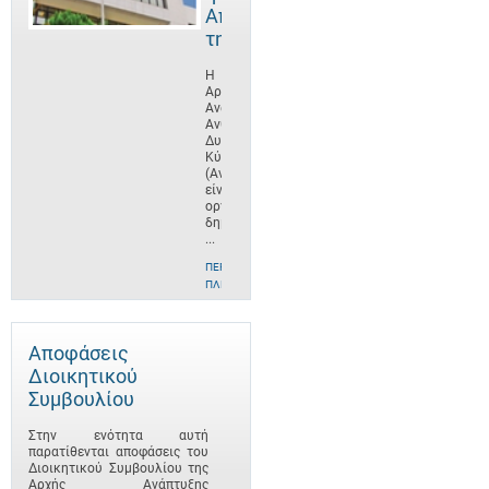
Αποστολή
της
Η
Αρχή
Ανάπτυξης
Ανθρώπινου
Δυναμικού
Κύπρου
(ΑνΑΔ)
είναι
οργανισμός
δημοσίου
...
ΠΕΡΙΣΣΌΤΕΡΕΣ
ΠΛΗΡΟΦΟΡΊΕΣ
Αποφάσεις
Διοικητικού
Συμβουλίου
Στην ενότητα αυτή
παρατίθενται αποφάσεις του
Διοικητικού Συμβουλίου της
Αρχής Ανάπτυξης