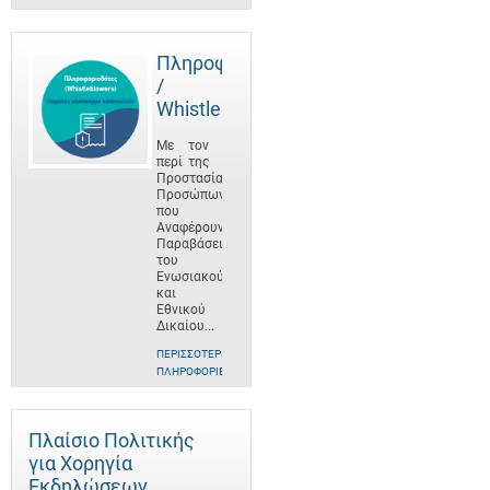
Πληροφοριοδότες
/
Whistleblowers
Με τον
περί της
Προστασίας
Προσώπων
που
Αναφέρουν
Παραβάσεις
του
Ενωσιακού
και
Εθνικού
Δικαίου...
ΠΕΡΙΣΣΌΤΕΡΕΣ
ΠΛΗΡΟΦΟΡΊΕΣ
Πλαίσιο Πολιτικής
για Χορηγία
Εκδηλώσεων