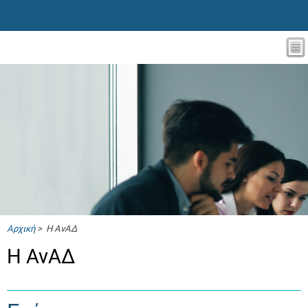
Αρχική
> Η ΑνΑΔ
Η ΑνΑΔ