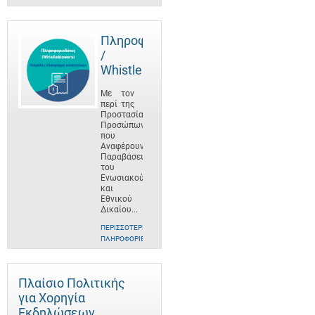
Πληροφοριοδότες
/
Whistleblowers
Με τον
περί της
Προστασίας
Προσώπων
που
Αναφέρουν
Παραβάσεις
του
Ενωσιακού
και
Εθνικού
Δικαίου...
ΠΕΡΙΣΣΌΤΕΡΕΣ
ΠΛΗΡΟΦΟΡΊΕΣ
Πλαίσιο Πολιτικής
για Χορηγία
Εκδηλώσεων