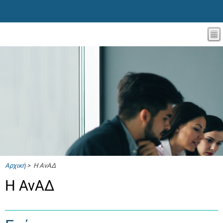
Αρχική
> Η ΑνΑΔ
Η ΑνΑΔ