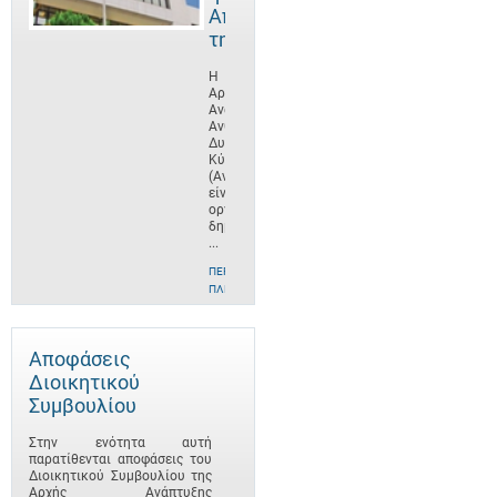
Αποστολή
της
Η
Αρχή
Ανάπτυξης
Ανθρώπινου
Δυναμικού
Κύπρου
(ΑνΑΔ)
είναι
οργανισμός
δημοσίου
...
ΠΕΡΙΣΣΌΤΕΡΕΣ
ΠΛΗΡΟΦΟΡΊΕΣ
Αποφάσεις
Διοικητικού
Συμβουλίου
Στην ενότητα αυτή
παρατίθενται αποφάσεις του
Διοικητικού Συμβουλίου της
Αρχής Ανάπτυξης