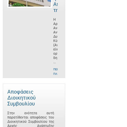
Αποστολή
της
Η
Αρχή
Ανάπτυξης
Ανθρώπινου
Δυναμικού
Κύπρου
(ΑνΑΔ)
είναι
οργανισμός
δημοσίου
...
ΠΕΡΙΣΣΌΤΕΡΕΣ
ΠΛΗΡΟΦΟΡΊΕΣ
Αποφάσεις
Διοικητικού
Συμβουλίου
Στην ενότητα αυτή
παρατίθενται αποφάσεις του
Διοικητικού Συμβουλίου της
Αρχής Ανάπτυξης