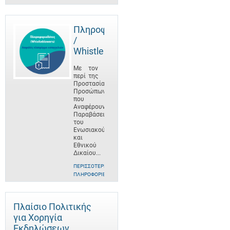
Πληροφοριοδότες
/
Whistleblowers
Με τον
περί της
Προστασίας
Προσώπων
που
Αναφέρουν
Παραβάσεις
του
Ενωσιακού
και
Εθνικού
Δικαίου...
ΠΕΡΙΣΣΌΤΕΡΕΣ
ΠΛΗΡΟΦΟΡΊΕΣ
Πλαίσιο Πολιτικής
για Χορηγία
Εκδηλώσεων