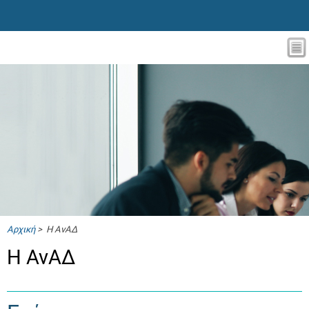
Αρχική
> Η ΑνΑΔ
Η ΑνΑΔ