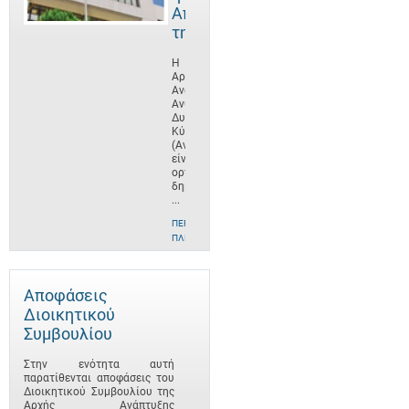
Αποστολή
της
Η
Αρχή
Ανάπτυξης
Ανθρώπινου
Δυναμικού
Κύπρου
(ΑνΑΔ)
είναι
οργανισμός
δημοσίου
...
ΠΕΡΙΣΣΌΤΕΡΕΣ
ΠΛΗΡΟΦΟΡΊΕΣ
Αποφάσεις
Διοικητικού
Συμβουλίου
Στην ενότητα αυτή
παρατίθενται αποφάσεις του
Διοικητικού Συμβουλίου της
Αρχής Ανάπτυξης