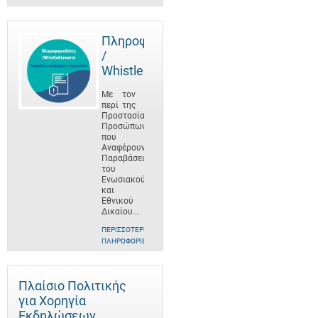
Πληροφοριοδότες
/
Whistleblowers
Με τον
περί της
Προστασίας
Προσώπων
που
Αναφέρουν
Παραβάσεις
του
Ενωσιακού
και
Εθνικού
Δικαίου...
ΠΕΡΙΣΣΌΤΕΡΕΣ
ΠΛΗΡΟΦΟΡΊΕΣ
Πλαίσιο Πολιτικής
για Χορηγία
Εκδηλώσεων