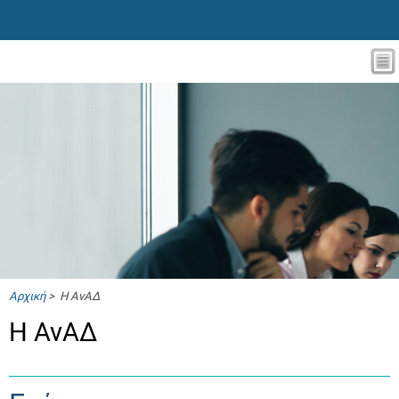
Αρχική
> Η ΑνΑΔ
Η ΑνΑΔ