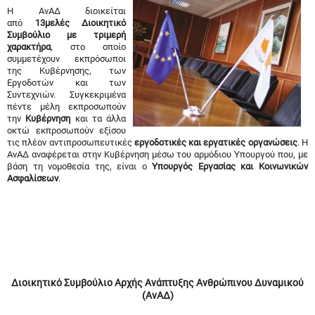
Η ΑνΑΔ διοικείται
από
13μελές Διοικητικό
Συμβούλιο με τριμερή
χαρακτήρα
, στο οποίο
συμμετέχουν εκπρόσωποι
της Κυβέρνησης, των
Εργοδοτών και των
Συντεχνιών. Συγκεκριμένα
πέντε μέλη εκπροσωπούν
την
Κυβέρνηση
και τα άλλα
οκτώ εκπροσωπούν εξίσου
τις πλέον αντιπροσωπευτικές
εργοδοτικές και εργατικές οργανώσεις
. Η
ΑνΑΔ αναφέρεται στην Κυβέρνηση μέσω του αρμόδιου Υπουργού που, με
βάση τη νομοθεσία της, είναι ο
Υπουργός Εργασίας και Κοινωνικών
Ασφαλίσεων
.
Διοικητικό Συμβούλιο Αρχής Ανάπτυξης Ανθρώπινου Δυναμικού
(ΑνΑΔ)