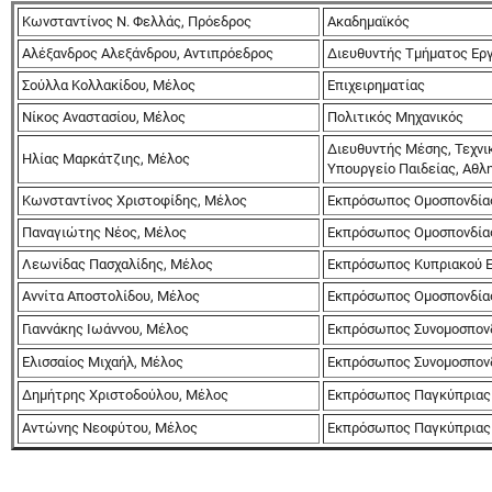
Κωνσταντίνος N. Φελλάς, Πρόεδρος
Ακαδημαϊκός
Αλέξανδρος Αλεξάνδρου, Αντιπρόεδρος
Διευθυντής Τμήματος Εργ
Σούλλα Κολλακίδου, Μέλος
Επιχειρηματίας
Νίκος Αναστασίου, Μέλος
Πολιτικός Μηχανικός
Διευθυντής Μέσης, Τεχνι
Ηλίας Μαρκάτζιης, Μέλος
Υπουργείο Παιδείας, Αθλ
Κωνσταντίνος Χριστοφίδης, Μέλος
Εκπρόσωπος Ομοσπονδίας
Παναγιώτης Νέος, Μέλος
Εκπρόσωπος Ομοσπονδίας
Λεωνίδας Πασχαλίδης, Μέλος
Εκπρόσωπος Κυπριακού Εμ
Αννίτα Αποστολίδου, Μέλος
Εκπρόσωπος Ομοσπονδία
Γιαννάκης Ιωάννου, Μέλος
Εκπρόσωπος Συνομοσπον
Ελισσαίος Μιχαήλ, Μέλος
Εκπρόσωπος Συνομοσπον
Δημήτρης Χριστοδούλου, Μέλος
Εκπρόσωπος Παγκύπριας 
Αντώνης Νεοφύτου, Μέλος
Εκπρόσωπος Παγκύπριας 