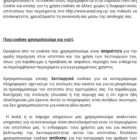
χρησιμοποιήσετε τα cookies όπως περιγράφονται στην παρούσα Πολιτική
Cookie και επίσης για τη χρήση cookies σε άλλες χώρες ή διαφορετικούς
ιστότοπους που περιέχονται στο http://www.anad.org.cy/ και πιθανόν να
επισκεφτείτε, χρειαζόμαστε τη συναίνεσή σας μέσω της αποδοχής σας.
Ποια
cookies
χρησιμοποιούμε και γιατί;
Ορισμένα από τα cookies που χρησιμοποιούμε είναι
απαραίτητα
για την
ομαλή περιήγηση στον ιστότοπο και την χρήση των λειτουργιών του,
όπως για παράδειγμα η πρόσβαση σε ασφαλείς περιοχές που ενδέχεται
να περιλαμβάνουν περιεχόμενο για εγγεγραμμένους χρήστες.
Χρησιμοποιούμε επίσης
λειτουργικά
cookies για να καταγράψουμε
πληροφορίες σχετικά με τις επιλογές που κάνατε και για να μπορέσουμε
να προσαρμόσουμε τον ιστότοπο στις προτιμήσεις σας. Για παράδειγμα,
διατήρηση της επιλογής γλώσσας ή της περιοχή σας ή ότι έχετε ήδη
ολοκληρώσει μία έρευνα. Αυτές οι πληροφορίες είναι συνήθως ανώνυμες
και δεν χρησιμοποιούνται για κανένα άλλο σκοπό.
Η ΑνΑΔ ή οι πάροχοι υπηρεσιών μας χρησιμοποιούμε αναλυτικές
υπηρεσίες για να κατανοούμε πόσο αποτελεσματικό είναι το περιεχόμενο
του ιστότοπου μας, τι ενδιαφέρει τους χρήστες μας και για σκοπούς
βελτίωσης της λειτουργικότητας αυτού του ιστότοπου. Επιπλέον
χρησιμοποιούμε cookies
απόδοσης
για την καταγραφή του αριθμού των