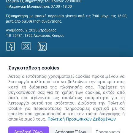
Γραφείο Εξυπηρέτησης του Κοινού: 22390300
Τηλεφωνική Εξυπηρέτηση: 07:00 - 18:00
Εξυπηρέτηση με φυσική παρουσία γίνεται από τις 7:00 μέχρι τις 16:00,
μετά από διευθέτηση συνάντησης.
Αναβύσσου 2, 2025 Στρόβολος
Τ.Θ. 25431, 1392 Λευκωσία, Κύπρος
Γραφεία ΑνΑΔ
Συγκατάθεση cookies
Αυτός ο ιστότοπος χρησιμοποιεί cookies προκειμένου να
λειτουργέι καλύτερα και να βελτιώνει την εμπειρία σας
κατά τη διάρκεια της πλοήγησής σας. Παρέχετε τη
×
συγκατάθεσή σας για τη χρήση των cookies, εκτός από
👋 Καλώς ήρθες! Είμαι η Νόησις.
αυτά που κρίνονται ως απολύτως απαραίτητα για τη
Πες μου πώς μπορώ να σε βοηθήσω
λειτουργία αυτού του ιστότοπου. Διαβάστε την Πολιτική
Cookie για περισσότερες πληροφορίες σχετικά με τα
σήμερα.
cookies που χρησιμοποιούμε και τον τρόπο διαγραφής ή
αποκλεισμού τους.
Πολιτική Προσωπικών Δεδομένων
Η Ιστοσελίδα ΑνΑΔ είναι πλήρως συμβατή με τις νεότερες εκδόσεις, Google Chrome, Mozilla Firefox,
Αποδοχή Όλων
Απόρριψη Όλων
Προσαρμογή
Apple Safari καθώς και Internet Explorer.