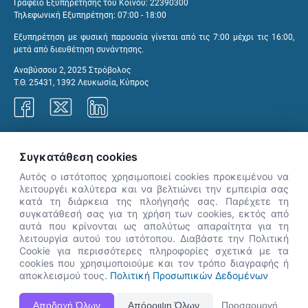
Γραφείο Εξυπηρέτησης του Κοινού: 22390300
Τηλεφωνική Εξυπηρέτηση: 07:00 - 18:00
Εξυπηρέτηση με φυσική παρουσία γίνεται από τις 7:00 μέχρι τις 16:00,
μετά από διευθέτηση συνάντησης.
Αναβύσσου 2, 2025 Στρόβολος
Τ.Θ. 25431, 1392 Λευκωσία, Κύπρος
Γραφεία ΑνΑΔ
Συγκατάθεση cookies
Αυτός ο ιστότοπος χρησιμοποιεί cookies προκειμένου να
λειτουργέι καλύτερα και να βελτιώνει την εμπειρία σας
κατά τη διάρκεια της πλοήγησής σας. Παρέχετε τη
×
συγκατάθεσή σας για τη χρήση των cookies, εκτός από
👋 Καλώς ήρθες! Είμαι η Νόησις.
αυτά που κρίνονται ως απολύτως απαραίτητα για τη
Πες μου πώς μπορώ να σε βοηθήσω
λειτουργία αυτού του ιστότοπου. Διαβάστε την Πολιτική
Cookie για περισσότερες πληροφορίες σχετικά με τα
σήμερα.
cookies που χρησιμοποιούμε και τον τρόπο διαγραφής ή
αποκλεισμού τους.
Πολιτική Προσωπικών Δεδομένων
Η Ιστοσελίδα ΑνΑΔ είναι πλήρως συμβατή με τις νεότερες εκδόσεις, Google Chrome, Mozilla Firefox,
Αποδοχή Όλων
Απόρριψη Όλων
Προσαρμογή
Apple Safari καθώς και Internet Explorer.