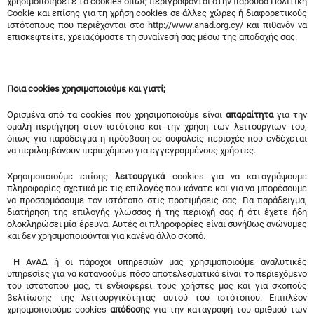
χρησιμοποιήσετε τα cookies όπως περιγράφονται στην παρούσα Πολιτική
Cookie και επίσης για τη χρήση cookies σε άλλες χώρες ή διαφορετικούς
ιστότοπους που περιέχονται στο http://www.anad.org.cy/ και πιθανόν να
επισκεφτείτε, χρειαζόμαστε τη συναίνεσή σας μέσω της αποδοχής σας.
Ποια
cookies
χρησιμοποιούμε και γιατί;
Ορισμένα από τα cookies που χρησιμοποιούμε είναι
απαραίτητα
για την
ομαλή περιήγηση στον ιστότοπο και την χρήση των λειτουργιών του,
όπως για παράδειγμα η πρόσβαση σε ασφαλείς περιοχές που ενδέχεται
να περιλαμβάνουν περιεχόμενο για εγγεγραμμένους χρήστες.
Χρησιμοποιούμε επίσης
λειτουργικά
cookies για να καταγράψουμε
πληροφορίες σχετικά με τις επιλογές που κάνατε και για να μπορέσουμε
να προσαρμόσουμε τον ιστότοπο στις προτιμήσεις σας. Για παράδειγμα,
διατήρηση της επιλογής γλώσσας ή της περιοχή σας ή ότι έχετε ήδη
ολοκληρώσει μία έρευνα. Αυτές οι πληροφορίες είναι συνήθως ανώνυμες
και δεν χρησιμοποιούνται για κανένα άλλο σκοπό.
Η ΑνΑΔ ή οι πάροχοι υπηρεσιών μας χρησιμοποιούμε αναλυτικές
υπηρεσίες για να κατανοούμε πόσο αποτελεσματικό είναι το περιεχόμενο
του ιστότοπου μας, τι ενδιαφέρει τους χρήστες μας και για σκοπούς
βελτίωσης της λειτουργικότητας αυτού του ιστότοπου. Επιπλέον
χρησιμοποιούμε cookies
απόδοσης
για την καταγραφή του αριθμού των