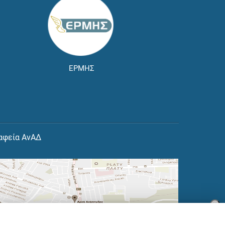
ΕΡΜΗΣ
αφεία ΑνΑΔ
×
👋 Καλώς ήρθες! Είμαι η Νόησις.