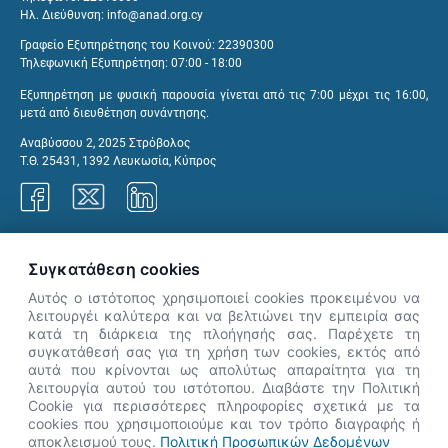
Ηλ. Διεύθυνση:
info@anad.org.cy
Γραφείο Εξυπηρέτησης του Κοινού: 22390300
Τηλεφωνική Εξυπηρέτηση: 07:00 - 18:00
Εξυπηρέτηση με φυσική παρουσία γίνεται από τις 7:00 μέχρι τις 16:00,
μετά από διευθέτηση συνάντησης.
Αναβύσσου 2, 2025 Στρόβολος
Τ.Θ. 25431, 1392 Λευκωσία, Κύπρος
Γραφεία ΑνΑΔ
Συγκατάθεση cookies
Αυτός ο ιστότοπος χρησιμοποιεί cookies προκειμένου να
λειτουργέι καλύτερα και να βελτιώνει την εμπειρία σας
κατά τη διάρκεια της πλοήγησής σας. Παρέχετε τη
×
συγκατάθεσή σας για τη χρήση των cookies, εκτός από
👋 Καλώς ήρθες! Είμαι η Νόησις.
αυτά που κρίνονται ως απολύτως απαραίτητα για τη
Πες μου πώς μπορώ να σε βοηθήσω
λειτουργία αυτού του ιστότοπου. Διαβάστε την Πολιτική
Cookie για περισσότερες πληροφορίες σχετικά με τα
σήμερα.
cookies που χρησιμοποιούμε και τον τρόπο διαγραφής ή
αποκλεισμού τους.
Πολιτική Προσωπικών Δεδομένων