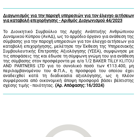
Διαγωνισμός για την παροχή υπηρεσιών για τον έλεγχο αιτήσεων
για καταβολή
επιχορήγησης - Αριθμός Διαγωνισμού 44/2023
Το Διοικητικό Συμβούλιο της Αρχής Ανάπτυξης Ανθρώπινου
Δυναμικού Κύπρου (ΑνΑΔ),
ως το αρμόδιο όργανο για ανάθεση της
σύμβασης για
την παροχή υπηρεσιών για τον έλεγχο αιτήσεων για
καταβολή επιχορήγησης
, μελέτησε την
Έκθεση της Υπηρεσιακής
Συμβουλευτικής Επιτροπής Αξιολόγησης (ΥΣΕΑ),
συμφώνησε με
τις αποφάσεις της και έδωσε τη σύμφωνη γνώμη του για
ανάθεση
της σύμβασης στον προσφέροντα με α/α 1/2 BAKER TILLY
KLITOU
AND PARTNERS LTD για το συνολικό ποσό των €113.400, μη
περιλαμβανομένου του Φ.Π.Α., η προσφορά του οποίου έχει
αναδειχθεί κατά τη διαδικασία αξιολόγησης, ως η πλέον
συμφέρουσα από οικονομική άποψη προσφορά βάσει βέλτιστης
σχέσης τιμής - ποιότητας
.
(Αρ. Απόφασης: 16/2024)