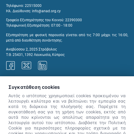
Τηλέφωνο: 22515000
Ηλ. Διεύθυνση:
info@anad.org.cy
Γραφείο Εξυπηρέτησης του Κοινού: 22390300
Τηλεφωνική Εξυπηρέτηση: 07:00 - 18:00
Εξυπηρέτηση με φυσική παρουσία γίνεται από τις 7:00 μέχρι τις 16:00,
μετά από διευθέτηση συνάντησης.
Αναβύσσου 2, 2025 Στρόβολος
Τ.Θ. 25431, 1392 Λευκωσία, Κύπρος
Γραφεία ΑνΑΔ
Συγκατάθεση cookies
Αυτός ο ιστότοπος χρησιμοποιεί cookies προκειμένου να
λειτουργέι καλύτερα και να βελτιώνει την εμπειρία σας
κατά τη διάρκεια της πλοήγησής σας. Παρέχετε τη
×
συγκατάθεσή σας για τη χρήση των cookies, εκτός από
👋 Καλώς ήρθες! Είμαι η Νόησις.
αυτά που κρίνονται ως απολύτως απαραίτητα για τη
Πες μου πώς μπορώ να σε βοηθήσω
λειτουργία αυτού του ιστότοπου. Διαβάστε την Πολιτική
Cookie για περισσότερες πληροφορίες σχετικά με τα
σήμερα.
cookies που χρησιμοποιούμε και τον τρόπο διαγραφής ή