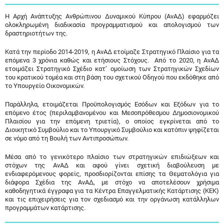
Η Αρχή Ανάπτυξης Ανθρώπινου Δυναμικού Κύπρου (ΑνΑΔ) εφαρμόζει
ολοκληρωμένη διαδικασία προγραμματισμού και απολογισμού των
δραστηριοτήτων της.
Κατά την περίοδο 2014-2019, η ΑνΑΔ ετοίμαζε Στρατηγικό Πλαίσιο για τα
επόμενα 3 χρόνια καθώς και ετήσιους Στόχους. Από το 2020, η ΑνΑΔ
ετοιμάζει Στρατηγικό Σχέδιο κατ’ ομοίωση των Στρατηγικών Σχεδίων
του κρατικού τομέα και στη βάση του σχετικού Οδηγού που εκδόθηκε από
το Υπουργείο Οικονομικών.
Παράλληλα, ετοιμάζεται Προϋπολογισμός Εσόδων και Εξόδων για το
επόμενο έτος (περιλαμβανομένου και Μεσοπρόθεσμου Δημοσιονομικού
Πλαισίου για την επόμενη τριετία), ο οποίος εγκρίνεται από το
Διοικητικό Συμβούλιο και το Υπουργικό Συμβούλιο και κατόπιν ψηφίζεται
σε νόμο από τη Βουλή των Αντιπροσώπων.
Μέσα από το γενικότερο πλαίσιο των στρατηγικών επιδιώξεων και
στόχων της ΑνΑΔ και αφού γίνει σχετική διαβούλευση με
ενδιαφερόμενους φορείς, προσδιορίζονται επίσης τα Θεματολόγια για
διάφορα Σχέδια της ΑνΑΔ, με στόχο να αποτελέσουν χρήσιμα
καθοδηγητικά έγγραφα για τα Κέντρα Επαγγελματικής Κατάρτισης (ΚΕΚ)
και τις επιχειρήσεις για τον σχεδιασμό και την οργάνωση κατάλληλων
προγραμμάτων κατάρτισης.