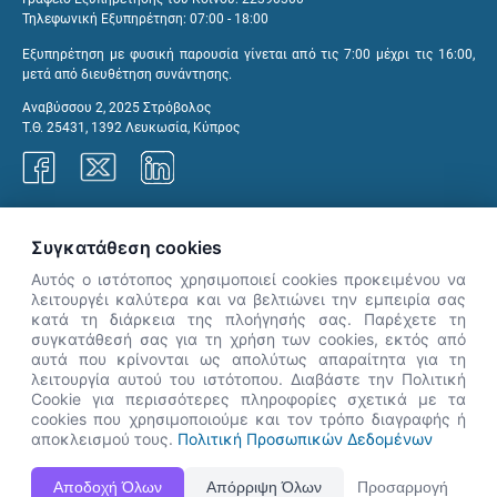
Τηλεφωνική Εξυπηρέτηση: 07:00 - 18:00
Εξυπηρέτηση με φυσική παρουσία γίνεται από τις 7:00 μέχρι τις 16:00,
μετά από διευθέτηση συνάντησης.
Αναβύσσου 2, 2025 Στρόβολος
Τ.Θ. 25431, 1392 Λευκωσία, Κύπρος
Γραφεία ΑνΑΔ
Συγκατάθεση cookies
Αυτός ο ιστότοπος χρησιμοποιεί cookies προκειμένου να
λειτουργέι καλύτερα και να βελτιώνει την εμπειρία σας
κατά τη διάρκεια της πλοήγησής σας. Παρέχετε τη
×
συγκατάθεσή σας για τη χρήση των cookies, εκτός από
👋 Καλώς ήρθες! Είμαι η Νόησις.
αυτά που κρίνονται ως απολύτως απαραίτητα για τη
Πες μου πώς μπορώ να σε βοηθήσω
λειτουργία αυτού του ιστότοπου. Διαβάστε την Πολιτική
Cookie για περισσότερες πληροφορίες σχετικά με τα
σήμερα.
cookies που χρησιμοποιούμε και τον τρόπο διαγραφής ή
αποκλεισμού τους.
Πολιτική Προσωπικών Δεδομένων
Η Ιστοσελίδα ΑνΑΔ είναι πλήρως συμβατή με τις νεότερες εκδόσεις, Google Chrome, Mozilla Firefox,
Αποδοχή Όλων
Απόρριψη Όλων
Προσαρμογή
Apple Safari καθώς και Internet Explorer.