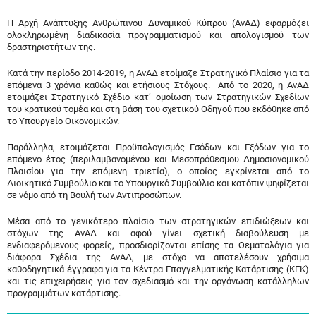
Η Αρχή Ανάπτυξης Ανθρώπινου Δυναμικού Κύπρου (ΑνΑΔ) εφαρμόζει
ολοκληρωμένη διαδικασία προγραμματισμού και απολογισμού των
δραστηριοτήτων της.
Κατά την περίοδο 2014-2019, η ΑνΑΔ ετοίμαζε Στρατηγικό Πλαίσιο για τα
επόμενα 3 χρόνια καθώς και ετήσιους Στόχους. Από το 2020, η ΑνΑΔ
ετοιμάζει Στρατηγικό Σχέδιο κατ’ ομοίωση των Στρατηγικών Σχεδίων
του κρατικού τομέα και στη βάση του σχετικού Οδηγού που εκδόθηκε από
το Υπουργείο Οικονομικών.
Παράλληλα, ετοιμάζεται Προϋπολογισμός Εσόδων και Εξόδων για το
επόμενο έτος (περιλαμβανομένου και Μεσοπρόθεσμου Δημοσιονομικού
Πλαισίου για την επόμενη τριετία), ο οποίος εγκρίνεται από το
Διοικητικό Συμβούλιο και το Υπουργικό Συμβούλιο και κατόπιν ψηφίζεται
σε νόμο από τη Βουλή των Αντιπροσώπων.
Μέσα από το γενικότερο πλαίσιο των στρατηγικών επιδιώξεων και
στόχων της ΑνΑΔ και αφού γίνει σχετική διαβούλευση με
ενδιαφερόμενους φορείς, προσδιορίζονται επίσης τα Θεματολόγια για
διάφορα Σχέδια της ΑνΑΔ, με στόχο να αποτελέσουν χρήσιμα
καθοδηγητικά έγγραφα για τα Κέντρα Επαγγελματικής Κατάρτισης (ΚΕΚ)
και τις επιχειρήσεις για τον σχεδιασμό και την οργάνωση κατάλληλων
προγραμμάτων κατάρτισης.