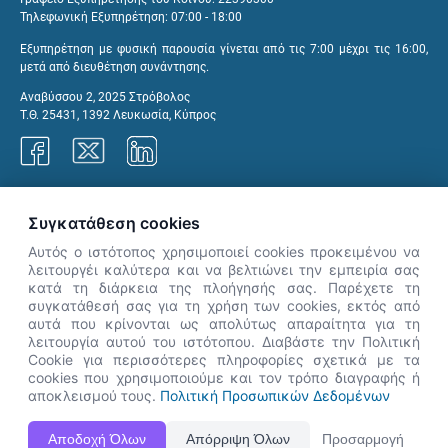
Τηλεφωνική Εξυπηρέτηση: 07:00 - 18:00
Εξυπηρέτηση με φυσική παρουσία γίνεται από τις 7:00 μέχρι τις 16:00,
μετά από διευθέτηση συνάντησης.
Αναβύσσου 2, 2025 Στρόβολος
Τ.Θ. 25431, 1392 Λευκωσία, Κύπρος
Γραφεία ΑνΑΔ
Συγκατάθεση cookies
Αυτός ο ιστότοπος χρησιμοποιεί cookies προκειμένου να
λειτουργέι καλύτερα και να βελτιώνει την εμπειρία σας
κατά τη διάρκεια της πλοήγησής σας. Παρέχετε τη
×
συγκατάθεσή σας για τη χρήση των cookies, εκτός από
👋 Καλώς ήρθες! Είμαι η Νόησις.
αυτά που κρίνονται ως απολύτως απαραίτητα για τη
Πες μου πώς μπορώ να σε βοηθήσω
λειτουργία αυτού του ιστότοπου. Διαβάστε την Πολιτική
Cookie για περισσότερες πληροφορίες σχετικά με τα
σήμερα.
cookies που χρησιμοποιούμε και τον τρόπο διαγραφής ή
αποκλεισμού τους.
Πολιτική Προσωπικών Δεδομένων
Η Ιστοσελίδα ΑνΑΔ είναι πλήρως συμβατή με τις νεότερες εκδόσεις, Google Chrome, Mozilla Firefox,
Αποδοχή Όλων
Απόρριψη Όλων
Προσαρμογή
Apple Safari καθώς και Internet Explorer.